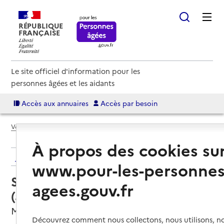
RÉPUBLIQUE
FRANÇAISE
Le site officiel d'information pour les
personnes âgées et les aidants
Accès aux annuaires
Accès par besoin
Voir le fil d’Ariane
À propos des cookies su
Retour aux résultats de l'annuaire
www.pour-les-personnes
Service autonomie à domicile
agees.gouv.fr
(aide) – DOMITYS La Courtine
Melun, SEINE-ET-MARNE
Découvrez comment nous collectons, nous utilisons, no