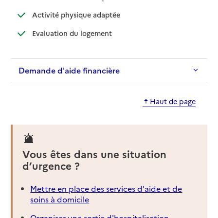
: disponible
: non disponible
Activité physique adaptée
: disponible
: non disponible
Evaluation du logement
Demande d'aide financière
Haut de page
Vous êtes dans une situation
d’urgence ?
Mettre en place des services d'aide et de
soins à domicile
Organiser une sortie d'hospitalisation