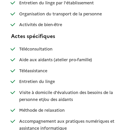
: disponible
: non disponible
Entretien du linge par l'établissement
: disponible
: non disponible
Organisation du transport de la personne
: disponible
: non disponible
Activités de bien-être
Actes spécifiques
: disponible
: non disponible
Téléconsultation
: disponible
: non disponible
Aide aux aidants (atelier pro-famille)
: disponible
: non disponible
Téléassistance
: disponible
: non disponible
Entretien du linge
Visite à domicile d'évaluation des besoins de la
: disponible
: non disponible
personne et/ou des aidants
: disponible
: non disponible
Méthode de relaxation
Accompagnement aux pratiques numériques et
: disponible
: non disponible
assistance informatique