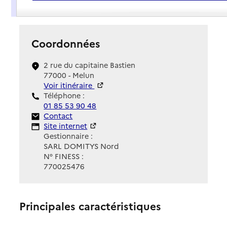
Présentation
Coordonnées
2 rue du capitaine Bastien
77000 - Melun
Voir itinéraire
Téléphone :
01 85 53 90 48
Contact
Contact
Site Internet
Site internet
Gestionnaire :
SARL DOMITYS Nord
N° FINESS :
770025476
Principales caractéristiques