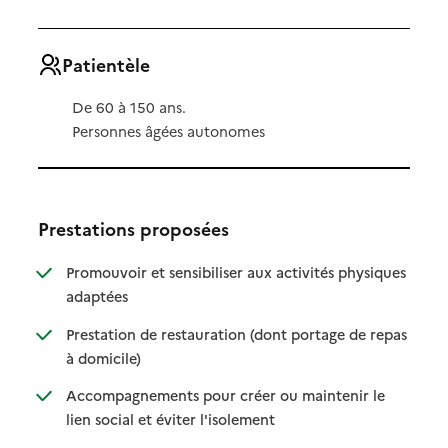
Patientèle
De 60 à 150 ans.
Personnes âgées autonomes
Prestations proposées
Promouvoir et sensibiliser aux activités physiques
: disponible
: non disponible
adaptées
Prestation de restauration (dont portage de repas
: disponible
: non disponible
à domicile)
Accompagnements pour créer ou maintenir le
: disponible
: non disponible
lien social et éviter l'isolement