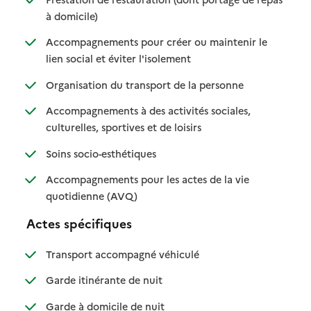
: disponible
: non disponible
à domicile)
Accompagnements pour créer ou maintenir le
: disponible
: non disponible
lien social et éviter l'isolement
: disponible
: non disponible
Organisation du transport de la personne
Accompagnements à des activités sociales,
: disponible
: non disponible
culturelles, sportives et de loisirs
: disponible
: non disponible
Soins socio-esthétiques
Accompagnements pour les actes de la vie
: disponible
: non disponible
quotidienne (AVQ)
Actes spécifiques
: disponible
: non disponible
Transport accompagné véhiculé
: disponible
: non disponible
Garde itinérante de nuit
: disponible
: non disponible
Garde à domicile de nuit