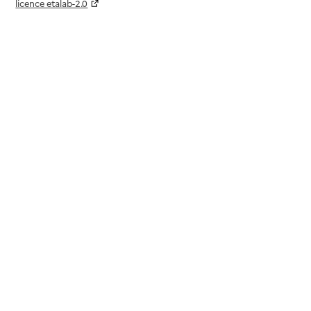
licence etalab-2.0
Paramètres sur le choix des cookies