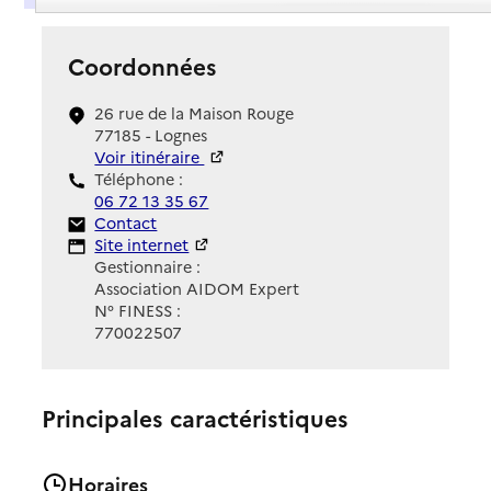
Coordonnées
26 rue de la Maison Rouge
77185 - Lognes
Voir itinéraire
Téléphone :
06 72 13 35 67
Contact
Contact
Site Internet
Site internet
Gestionnaire :
Association AIDOM Expert
N° FINESS :
770022507
Principales caractéristiques
Horaires