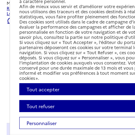
à caractère personnel.
Mis à jour le
07/08/2026
Afin de mieux vous servir et d’améliorer votre expérienc
Rechercher les établissements et services autour de
nous utilisons des traceurs et des cookies destinés à réal
Lognes.
statistiques, vous faire profiter pleinement des fonction
Signaler une erreur
Des cookies sont utilisés dans le cadre de campagne d
évaluer la performance des campagnes et afficher de la
personnalisée en fonction de votre navigation et de vot
savoir plus, consultez la partie sur notre politique d'uti
Si vous cliquez sur « Tout Accepter », l’éditeur du porta
partenaires déposeront ces cookies sur votre terminal l
navigation. Si vous cliquez sur « Tout Refuser », ces co
déposés. Si vous cliquez sur « Personnaliser », vous pou
l’implantation de cookies auxquels vous consentez. Vot
conservé pour une durée maximale de 13 mois et vous
informé et modifier vos préférences à tout moment sur
cookies ».
Tout accepter
Tout refuser
Tout déplier
Personnaliser
Présentation