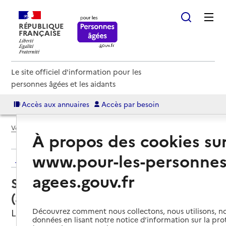
RÉPUBLIQUE
FRANÇAISE
Le site officiel d'information pour les
personnes âgées et les aidants
Accès aux annuaires
Accès par besoin
Voir le fil d’Ariane
À propos des cookies su
www.pour-les-personnes
Retour aux résultats de l'annuaire
agees.gouv.fr
Service autonomie à domicile
(aide) – AIDOM Expert
Découvrez comment nous collectons, nous utilisons, no
Lognes, SEINE-ET-MARNE
données en lisant notre notice d’information sur la pr