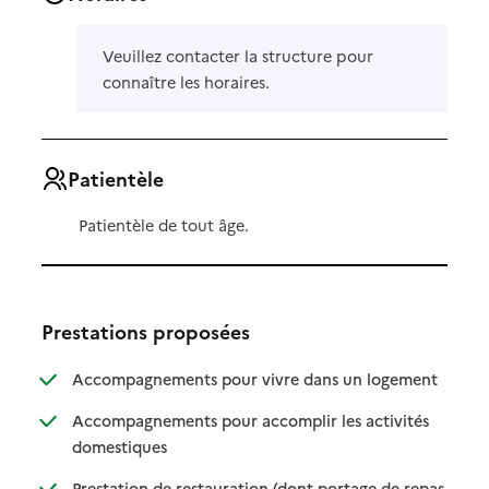
Veuillez contacter la structure pour
connaître les horaires.
Patientèle
Patientèle de tout âge.
Prestations proposées
: disponibl
: non dispo
Accompagnements pour vivre dans un logement
Accompagnements pour accomplir les activités
: disponible
: non disponible
domestiques
Prestation de restauration (dont portage de repas