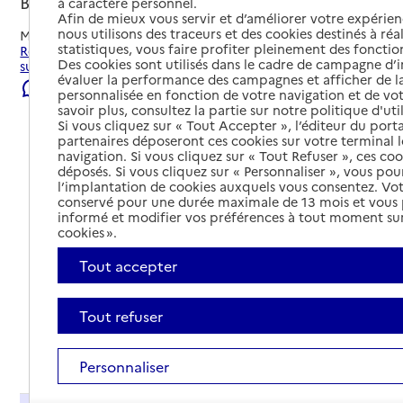
Bray-sur-Seine, SEINE-ET-MARNE
à caractère personnel.
Afin de mieux vous servir et d’améliorer votre expérienc
nous utilisons des traceurs et des cookies destinés à réal
Mis à jour le
08/08/2026
statistiques, vous faire profiter pleinement des fonction
Rechercher les établissements et services autour de Bray-
Des cookies sont utilisés dans le cadre de campagne d
sur-Seine.
évaluer la performance des campagnes et afficher de la
Signaler une erreur
personnalisée en fonction de votre navigation et de vot
savoir plus, consultez la partie sur notre politique d'uti
Si vous cliquez sur « Tout Accepter », l’éditeur du porta
partenaires déposeront ces cookies sur votre terminal l
navigation. Si vous cliquez sur « Tout Refuser », ces co
déposés. Si vous cliquez sur « Personnaliser », vous pou
l’implantation de cookies auxquels vous consentez. Vot
conservé pour une durée maximale de 13 mois et vous
informé et modifier vos préférences à tout moment sur
cookies ».
Tout accepter
Tout refuser
Tout déplier
Personnaliser