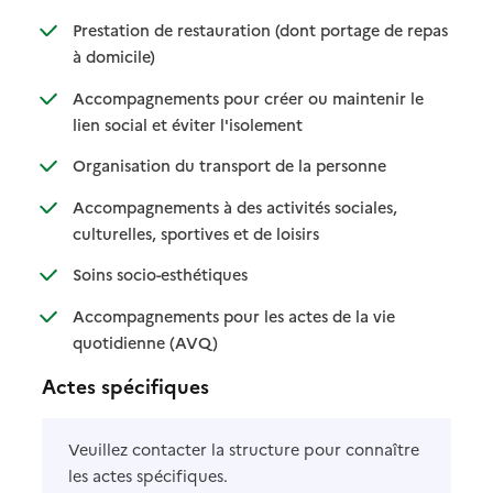
Prestation de restauration (dont portage de repas
: disponible
: non disponible
à domicile)
Accompagnements pour créer ou maintenir le
: disponible
: non disponible
lien social et éviter l'isolement
: disponible
: non disponible
Organisation du transport de la personne
Accompagnements à des activités sociales,
: disponible
: non disponible
culturelles, sportives et de loisirs
: disponible
: non disponible
Soins socio-esthétiques
Accompagnements pour les actes de la vie
: disponible
: non disponible
quotidienne (AVQ)
Actes spécifiques
Veuillez contacter la structure pour connaître
les actes spécifiques.