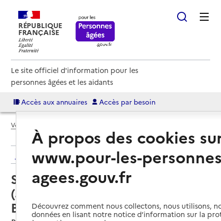
RÉPUBLIQUE
FRANÇAISE
Le site officiel d'information pour les
personnes âgées et les aidants
Accès aux annuaires
Accès par besoin
Voir le fil d’Ariane
À propos des cookies su
www.pour-les-personnes
Retour aux résultats de l'annuaire
agees.gouv.fr
Service autonomie à domicile
(aide) – Service Aide à domicile
Bassée Montois
Découvrez comment nous collectons, nous utilisons, no
données en lisant notre notice d’information sur la pr