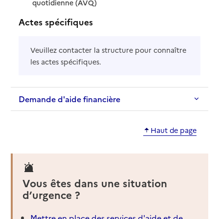
: disponible
: non disponible
quotidienne (AVQ)
Actes spécifiques
Veuillez contacter la structure pour connaître
les actes spécifiques.
Demande d'aide financière
Haut de page
Vous êtes dans une situation
d’urgence ?
Mettre en place des services d'aide et de