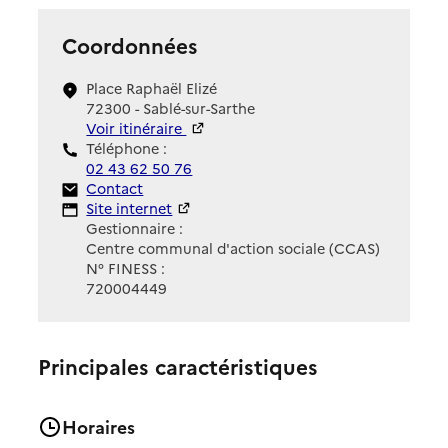
Coordonnées
Place Raphaël Elizé
72300 - Sablé-sur-Sarthe
Voir itinéraire
Téléphone :
02 43 62 50 76
Contact
Contact
Site Internet
Site internet
Gestionnaire :
Centre communal d'action sociale (CCAS)
N° FINESS :
720004449
Principales caractéristiques
Horaires