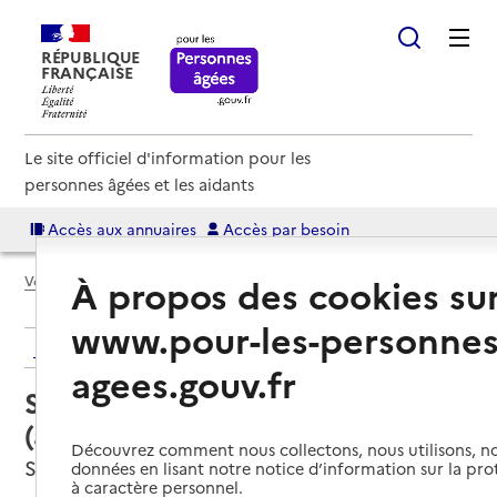
RÉPUBLIQUE
FRANÇAISE
Le site officiel d'information pour les
personnes âgées et les aidants
Accès aux annuaires
Accès par besoin
À propos des cookies su
Voir le fil d’Ariane
www.pour-les-personnes
Retour aux résultats de l'annuaire
agees.gouv.fr
Service autonomie à domicile
(aide) – Services du CCAS
Découvrez comment nous collectons, nous utilisons, no
Sablé-sur-Sarthe, SARTHE
données en lisant notre notice d’information sur la pr
à caractère personnel.