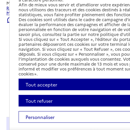
Mis à jour le
22/07/2026
Afin de mieux vous servir et d’améliorer votre expérienc
Rechercher les établissements et services autour de Le
nous utilisons des traceurs et des cookies destinés à réal
Mans.
statistiques, vous faire profiter pleinement des fonction
Des cookies sont utilisés dans le cadre de campagne d
Signaler une erreur
évaluer la performance des campagnes et afficher de la
personnalisée en fonction de votre navigation et de vot
savoir plus, consultez la partie sur notre politique d'uti
Si vous cliquez sur « Tout Accepter », l’éditeur du porta
partenaires déposeront ces cookies sur votre terminal l
navigation. Si vous cliquez sur « Tout Refuser », ces co
déposés. Si vous cliquez sur « Personnaliser », vous pou
l’implantation de cookies auxquels vous consentez. Vot
conservé pour une durée maximale de 13 mois et vous
informé et modifier vos préférences à tout moment sur
cookies ».
Tout accepter
Tout refuser
Tout déplier
Personnaliser
Présentation