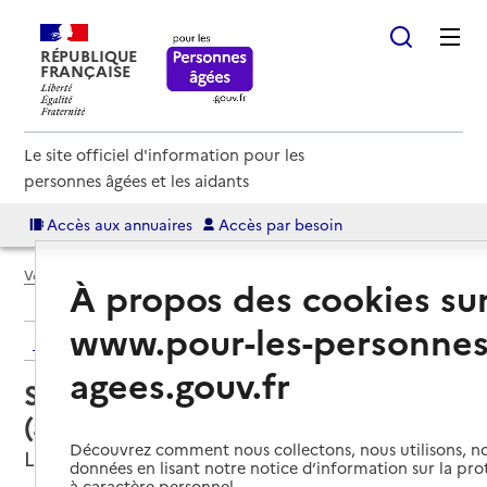
RÉPUBLIQUE
FRANÇAISE
Le site officiel d'information pour les
personnes âgées et les aidants
Accès aux annuaires
Accès par besoin
Voir le fil d’Ariane
À propos des cookies su
www.pour-les-personnes
Retour aux résultats de l'annuaire
agees.gouv.fr
Service autonomie à domicile
(aide) – Adu Services
Découvrez comment nous collectons, nous utilisons, no
Le Mans, SARTHE
données en lisant notre notice d’information sur la pr
à caractère personnel.