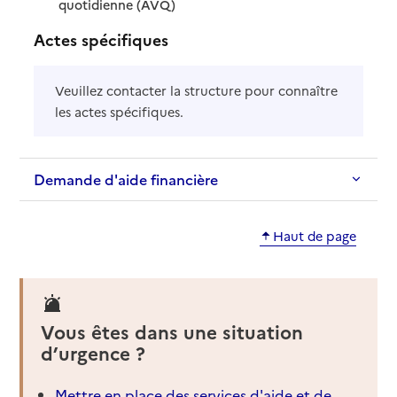
: disponible
: non disponible
quotidienne (AVQ)
Actes spécifiques
Veuillez contacter la structure pour connaître
les actes spécifiques.
Demande d'aide financière
Haut de page
Vous êtes dans une situation
d’urgence ?
Mettre en place des services d'aide et de