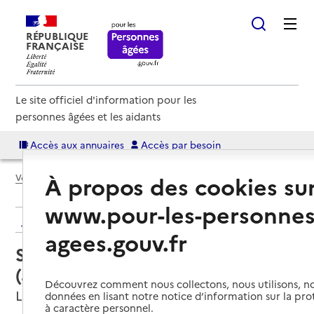
RÉPUBLIQUE
FRANÇAISE
Le site officiel d'information pour les
personnes âgées et les aidants
Accès aux annuaires
Accès par besoin
À propos des cookies su
Voir le fil d’Ariane
www.pour-les-personnes
Retour aux résultats de l'annuaire
agees.gouv.fr
Service autonomie à domicile
(aide) – ADMR
Découvrez comment nous collectons, nous utilisons, no
La Suze-sur-Sarthe, SARTHE
données en lisant notre notice d’information sur la pr
à caractère personnel.