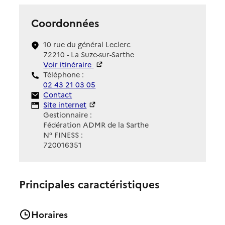
Coordonnées
10 rue du général Leclerc
72210 - La Suze-sur-Sarthe
Voir itinéraire
Téléphone :
02 43 21 03 05
Contact
Contact
Site Internet
Site internet
Gestionnaire :
Fédération ADMR de la Sarthe
N° FINESS :
720016351
Principales caractéristiques
Horaires