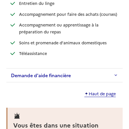
: disponible
: non disponible
Entretien du linge
: disponib
: non disp
Accompagnement pour faire des achats (courses)
Accompagnement ou apprentissage à la
: disponible
: non disponible
préparation du repas
: disponible
: non disponibl
Soins et promenade d'animaux domestiques
: disponible
: non disponible
Téléassistance
Demande d'aide financière
Haut de page
Vous êtes dans une situation