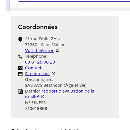
Présentation
Coordonnées
21 rue Émile Zola
71230 - Saint-Vallier
Voir itinéraire
Téléphone :
03 81 25 08 23
Contact
Contact
Site Internet
Site internet
Gestionnaire :
SAS AVS Besançon (Âge et vie)
Rapport HAS
Dernier rapport d'évaluation de la
qualité
N° FINESS :
710016668