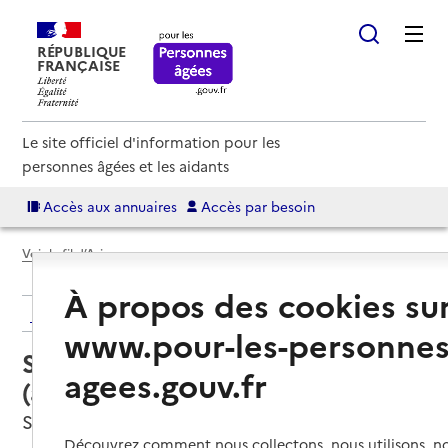
RÉPUBLIQUE
FRANÇAISE
Le site officiel d'information pour les
personnes âgées et les aidants
Accès aux annuaires
Accès par besoin
Voir le fil d’Ariane
À propos des cookies su
Retour aux résultats de l'annuaire
www.pour-les-personnes
Service autonomie à domicile
agees.gouv.fr
(aide) – Âges et vie
Saint-Vallier, SAONE-ET-LOIRE
Découvrez comment nous collectons, nous utilisons, no