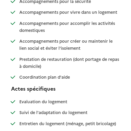
: disponible
: non disponible
Accompagnements pour la sécurité
: disponibl
: non dispo
Accompagnements pour vivre dans un logement
Accompagnements pour accomplir les activités
: disponible
: non disponible
domestiques
Accompagnements pour créer ou maintenir le
: disponible
: non disponible
lien social et éviter l'isolement
Prestation de restauration (dont portage de repas
: disponible
: non disponible
à domicile)
: disponible
: non disponible
Coordination plan d'aide
Actes spécifiques
: disponible
: non disponible
Evaluation du logement
: disponible
: non disponible
Suivi de l'adaptation du logement
: disponible
: non dispo
Entretien du logement (ménage, petit bricolage)