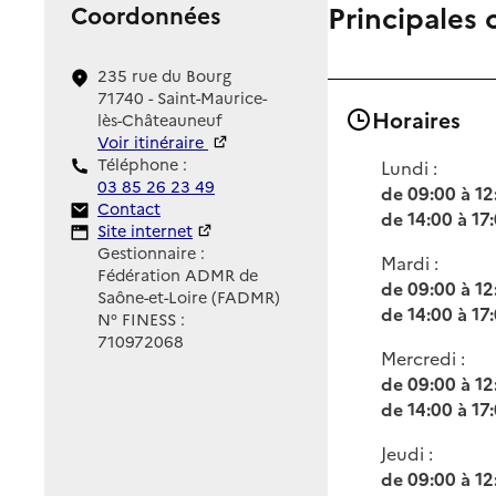
Principales 
Coordonnées
235 rue du Bourg
71740 - Saint-Maurice-
Horaires
lès-Châteauneuf
Voir itinéraire
Téléphone :
Lundi :
03 85 26 23 49
de 09:00 à 12
Contact
Contact
de 14:00 à 17
Site Internet
Site internet
Gestionnaire :
Mardi :
Fédération ADMR de
de 09:00 à 12
Saône-et-Loire (FADMR)
de 14:00 à 17
N° FINESS :
710972068
Mercredi :
de 09:00 à 12
de 14:00 à 17
Jeudi :
de 09:00 à 12