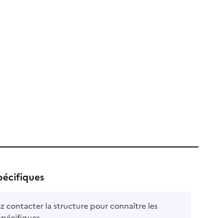
pécifiques
ble
ez contacter la structure pour connaître les
le
spécifiques.