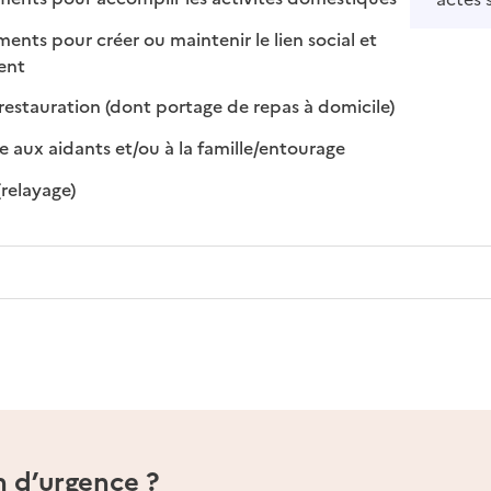
s pour créer ou maintenir le lien social et
 disponible
 non disponible
ment
: disponible
: non disponibl
restauration (dont portage de repas à domicile)
: disponible
: non disponible
e aux aidants et/ou à la famille/entourage
: disponible
: non disponible
(relayage)
n d’urgence ?