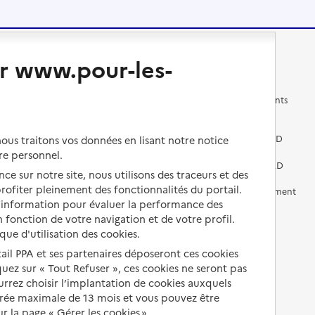
Changer de logement
Vivre dans un EHPAD
r www.pour-les-
Les questions à se poser
Les différents établissements
médicalisés
Vivre dans une résidence avec
services pour seniors
Préparer l'entrée en EHPAD
us traitons vos données en lisant notre notice
re personnel.
Vivre chez un proche
Aides financières en EHPAD
ce sur notre site, nous utilisons des traceurs et des
 profiter pleinement des fonctionnalités du portail.
Vivre en accueil familial
Prévention, accompagnement
d’information pour évaluer la performance des
et soins
 fonction de votre navigation et de votre profil.
Autres solutions de logement
Comprendre les prix en
ique d'utilisation des cookies.
EHPAD
tail PPA et ses partenaires déposeront ces cookies
iquez sur « Tout Refuser », ces cookies ne seront pas
Droits en EHPAD
ourrez choisir l’implantation de cookies auxquels
Fin de vie en EHPAD
urée maximale de 13 mois et vous pouvez être
 la page « Gérer les cookies ».