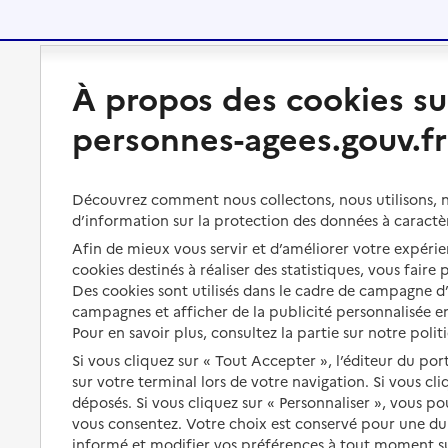
Préserver son autonomie
Vivre à domicile
À propos des cookies su
personnes-agees.gouv.fr
Perte d'autonomie : évaluation
Bénéficier d'aide à domicile
et droits
Bénéficier de soins à domicile
Aménager son logement et
Découvrez comment nous collectons, nous utilisons, no
s'équiper
Aides financières
d’information sur la protection des données à caractè
Afin de mieux vous servir et d’améliorer votre expérien
Préserver son autonomie et sa
Solutions d'accueil temporaire
cookies destinés à réaliser des statistiques, vous faire
santé
Des cookies sont utilisés dans le cadre de campagne 
Partager son logement
Organiser à l'avance sa propre
campagnes et afficher de la publicité personnalisée en
protection
Pour en savoir plus, consultez la partie sur notre polit
Vivre à domicile avec une
maladie ou un handicap
Si vous cliquez sur « Tout Accepter », l’éditeur du por
Les mesures de protection
sur votre terminal lors de votre navigation. Si vous cl
Être hospitalisé
Les obligations de la famille
déposés. Si vous cliquez sur « Personnaliser », vous p
vous consentez. Votre choix est conservé pour une d
Fin de vie à domicile
À qui s’adresser ?
informé et modifier vos préférences à tout moment sur