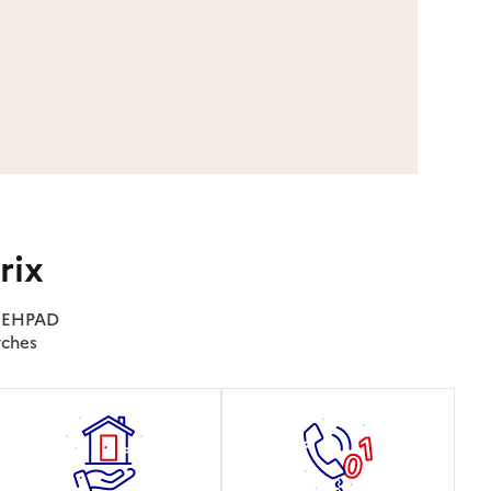
rix
es EHPAD
rches