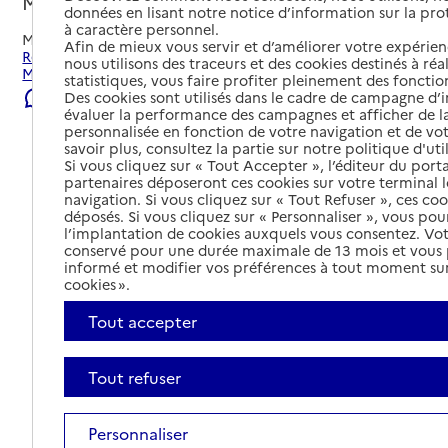
Montceau-les-Mines, SAONE-ET-LOIRE
données en lisant notre notice d’information sur la pr
à caractère personnel.
Mis à jour le
03/08/2026
Afin de mieux vous servir et d’améliorer votre expérienc
Rechercher les établissements et services autour de
nous utilisons des traceurs et des cookies destinés à réal
Montceau-les-Mines.
statistiques, vous faire profiter pleinement des fonction
Des cookies sont utilisés dans le cadre de campagne d
Signaler une erreur
évaluer la performance des campagnes et afficher de la
personnalisée en fonction de votre navigation et de vot
savoir plus, consultez la partie sur notre politique d'uti
Si vous cliquez sur « Tout Accepter », l’éditeur du porta
partenaires déposeront ces cookies sur votre terminal l
navigation. Si vous cliquez sur « Tout Refuser », ces co
déposés. Si vous cliquez sur « Personnaliser », vous pou
l’implantation de cookies auxquels vous consentez. Vot
conservé pour une durée maximale de 13 mois et vous
informé et modifier vos préférences à tout moment sur
cookies ».
Tout accepter
Tout refuser
Tout déplier
Personnaliser