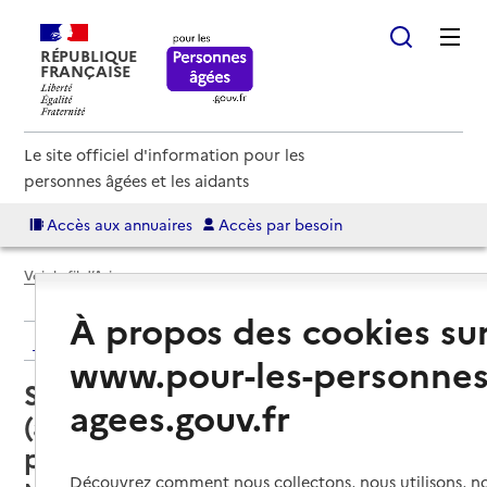
RÉPUBLIQUE
FRANÇAISE
Le site officiel d'information pour les
personnes âgées et les aidants
Accès aux annuaires
Accès par besoin
Voir le fil d’Ariane
À propos des cookies su
Retour aux résultats de l'annuaire
www.pour-les-personnes
Service autonomie à domicile
agees.gouv.fr
(aide) – Bourgogne services à la
personne
Découvrez comment nous collectons, nous utilisons, no