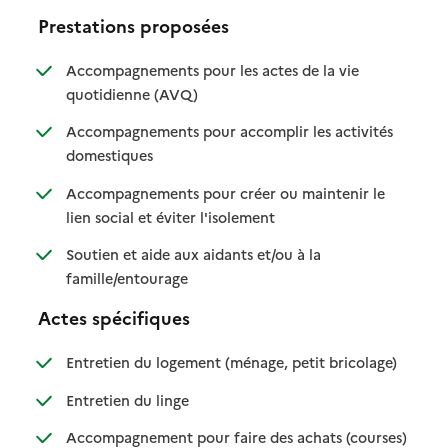
Prestations proposées
Accompagnements pour les actes de la vie
: disponible
: non disponible
quotidienne (AVQ)
Accompagnements pour accomplir les activités
: disponible
: non disponible
domestiques
Accompagnements pour créer ou maintenir le
: disponible
: non disponible
lien social et éviter l'isolement
Soutien et aide aux aidants et/ou à la
: disponible
: non disponible
famille/entourage
Actes spécifiques
: disponible
: non dispo
Entretien du logement (ménage, petit bricolage)
: disponible
: non disponible
Entretien du linge
: disponib
: non disp
Accompagnement pour faire des achats (courses)