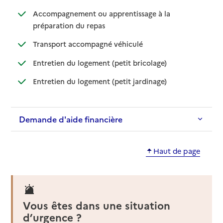
Accompagnement ou apprentissage à la
: disponible
: non disponible
préparation du repas
: disponible
: non disponible
Transport accompagné véhiculé
: disponible
: non disponible
Entretien du logement (petit bricolage)
: disponible
: non disponible
Entretien du logement (petit jardinage)
Demande d'aide financière
Haut de page
Vous êtes dans une situation
d’urgence ?