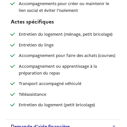
Accompagnements pour créer ou maintenir le
: disponible
: non disponible
lien social et éviter l'isolement
Actes spécifiques
: disponible
: non dispo
Entretien du logement (ménage, petit bricolage)
: disponible
: non disponible
Entretien du linge
: disponib
: non disp
Accompagnement pour faire des achats (courses)
Accompagnement ou apprentissage à la
: disponible
: non disponible
préparation du repas
: disponible
: non disponible
Transport accompagné véhiculé
: disponible
: non disponible
Téléassistance
: disponible
: non disponible
Entretien du logement (petit bricolage)
Demande d'aide financière