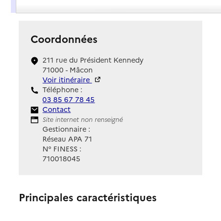
Présentation
Coordonnées
211 rue du Président Kennedy
71000 - Mâcon
Voir itinéraire
Téléphone :
03 85 67 78 45
Contact
Contact
Site Internet
Site internet non renseigné
Gestionnaire :
Réseau APA 71
N° FINESS :
710018045
Principales caractéristiques