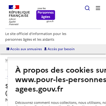
RÉPUBLIQUE
FRANÇAISE
Le site officiel d'information pour les
personnes âgées et les aidants
Accès aux annuaires
Accès par besoin
Voir le fil d’Ariane
À propos des cookies su
Retour aux résultats de l'annuaire
www.pour-les-personnes
Service autonomie à domicile
agees.gouv.fr
(aide) – Réseau APA 71
Mâcon, SAONE-ET-LOIRE
Découvrez comment nous collectons, nous utilisons, no