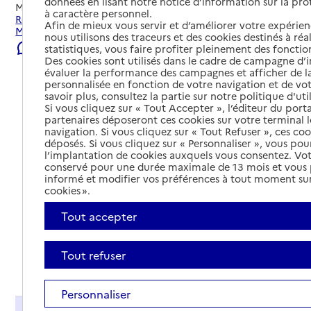
données en lisant notre notice d’information sur la pr
Mis à jour le
06/08/2026
à caractère personnel.
Rechercher les établissements et services autour de
Afin de mieux vous servir et d’améliorer votre expérienc
Mâcon.
nous utilisons des traceurs et des cookies destinés à réal
Signaler une erreur
statistiques, vous faire profiter pleinement des fonction
Des cookies sont utilisés dans le cadre de campagne d
évaluer la performance des campagnes et afficher de la
personnalisée en fonction de votre navigation et de vot
savoir plus, consultez la partie sur notre politique d'uti
Si vous cliquez sur « Tout Accepter », l’éditeur du porta
partenaires déposeront ces cookies sur votre terminal l
navigation. Si vous cliquez sur « Tout Refuser », ces co
déposés. Si vous cliquez sur « Personnaliser », vous pou
l’implantation de cookies auxquels vous consentez. Vot
conservé pour une durée maximale de 13 mois et vous
informé et modifier vos préférences à tout moment sur
cookies ».
Tout accepter
Tout refuser
Tout déplier
Personnaliser