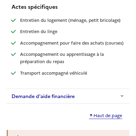
Actes spécifiques
: disponible
: non dispo
Entretien du logement (ménage, petit bricolage)
: disponible
: non disponible
Entretien du linge
: disponib
: non disp
Accompagnement pour faire des achats (courses)
Accompagnement ou apprentissage à la
: disponible
: non disponible
préparation du repas
: disponible
: non disponible
Transport accompagné véhiculé
Demande d'aide financière
Haut de page