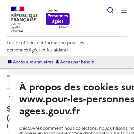
RÉPUBLIQUE
FRANÇAISE
Le site officiel d'information pour les
personnes âgées et les aidants
Accès aux annuaires
Accès par besoin
Voir le fil d’Ariane
À propos des cookies su
Retour aux résultats de l'annuaire
www.pour-les-personnes
Service autonomie à domicile
agees.gouv.fr
(aide) – Réseau APA 71
Le Creusot, SAONE-ET-LOIRE
Découvrez comment nous collectons, nous utilisons, no
données en lisant notre notice d’information sur la pr