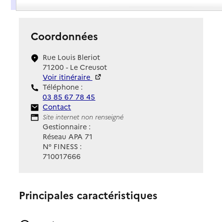
Coordonnées
Rue Louis Bleriot
71200 - Le Creusot
Voir itinéraire
Téléphone :
03 85 67 78 45
Contact
Contact
Site Internet
Site internet non renseigné
Gestionnaire :
Réseau APA 71
N° FINESS :
710017666
Principales caractéristiques