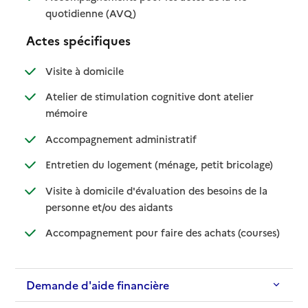
: disponible
: non disponible
quotidienne (AVQ)
Actes spécifiques
: disponible
: non disponible
Visite à domicile
Atelier de stimulation cognitive dont atelier
: disponible
: non disponible
mémoire
: disponible
: non disponible
Accompagnement administratif
: disponible
: non dispo
Entretien du logement (ménage, petit bricolage)
Visite à domicile d'évaluation des besoins de la
: disponible
: non disponible
personne et/ou des aidants
: disponib
: non disp
Accompagnement pour faire des achats (courses)
Demande d'aide financière