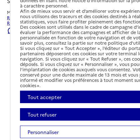
Saint-Romain-en-Gal, RHONE
données en lisant notre notice d’information sur la pr
à caractère personnel.
Afin de mieux vous servir et d’améliorer votre expérienc
Mis à jour le
23/07/2026
nous utilisons des traceurs et des cookies destinés à réal
Rechercher les établissements et services autour de Saint-
statistiques, vous faire profiter pleinement des fonction
Romain-en-Gal.
Des cookies sont utilisés dans le cadre de campagne d
Signaler une erreur
évaluer la performance des campagnes et afficher de la
personnalisée en fonction de votre navigation et de vot
savoir plus, consultez la partie sur notre politique d'uti
Si vous cliquez sur « Tout Accepter », l’éditeur du porta
partenaires déposeront ces cookies sur votre terminal l
navigation. Si vous cliquez sur « Tout Refuser », ces co
déposés. Si vous cliquez sur « Personnaliser », vous pou
l’implantation de cookies auxquels vous consentez. Vot
conservé pour une durée maximale de 13 mois et vous
informé et modifier vos préférences à tout moment sur
cookies ».
Tout accepter
Tout refuser
Tout déplier
Personnaliser