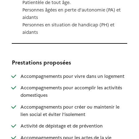
Patientèle de tout âge.
Personnes âgées en perte d'autonomie (PA) et
aidants
Personnes en situation de handicap (PH) et
aidants
Prestations proposées
: disponibl
: non dispo
Accompagnements pour vivre dans un logement
Accompagnements pour accomplir les activités
: disponible
: non disponible
domestiques
Accompagnements pour créer ou maintenir le
: disponible
: non disponible
lien social et éviter l'isolement
: disponible
: non disponible
Activité de dépistage et de prévention
Accompagnements pour les actes de la vie