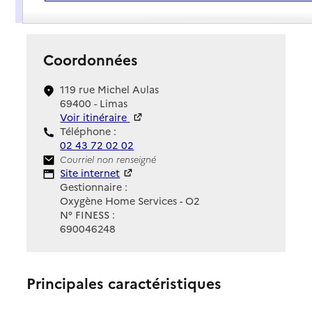
Présentation
Coordonnées
119 rue Michel Aulas
69400 - Limas
Voir itinéraire
Téléphone :
02 43 72 02 02
Contact
Courriel non renseigné
Site Internet
Site internet
Gestionnaire :
Oxygène Home Services - O2
N° FINESS :
690046248
Principales caractéristiques