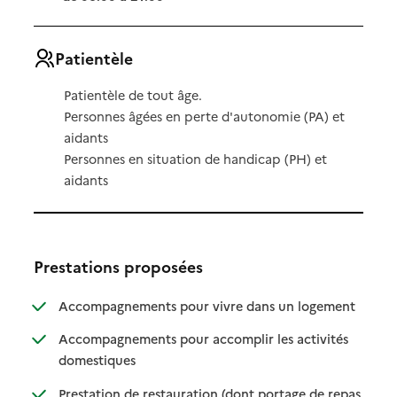
Patientèle
Patientèle de tout âge.
Personnes âgées en perte d'autonomie (PA) et
aidants
Personnes en situation de handicap (PH) et
aidants
Prestations proposées
: disponibl
: non dispo
Accompagnements pour vivre dans un logement
Accompagnements pour accomplir les activités
: disponible
: non disponible
domestiques
Prestation de restauration (dont portage de repas