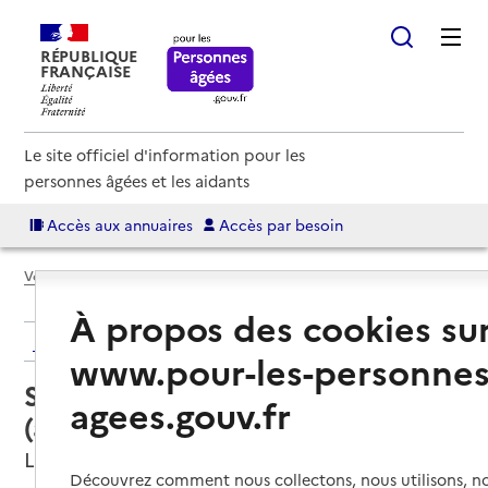
RÉPUBLIQUE
FRANÇAISE
Le site officiel d'information pour les
personnes âgées et les aidants
Accès aux annuaires
Accès par besoin
Voir le fil d’Ariane
À propos des cookies su
Retour aux résultats de l'annuaire
www.pour-les-personnes
Service autonomie à domicile
agees.gouv.fr
(aide) – O2
Limas, RHONE
Découvrez comment nous collectons, nous utilisons, no