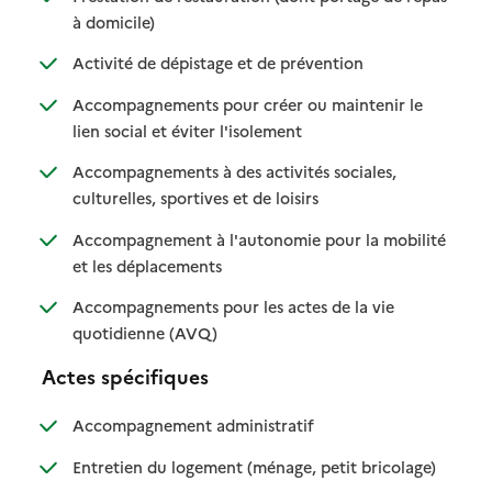
: disponible
: non disponible
à domicile)
: disponible
: non disponible
Activité de dépistage et de prévention
Accompagnements pour créer ou maintenir le
: disponible
: non disponible
lien social et éviter l'isolement
Accompagnements à des activités sociales,
: disponible
: non disponible
culturelles, sportives et de loisirs
Accompagnement à l'autonomie pour la mobilité
: disponible
: non disponible
et les déplacements
Accompagnements pour les actes de la vie
: disponible
: non disponible
quotidienne (AVQ)
Actes spécifiques
: disponible
: non disponible
Accompagnement administratif
: disponible
: non dispo
Entretien du logement (ménage, petit bricolage)