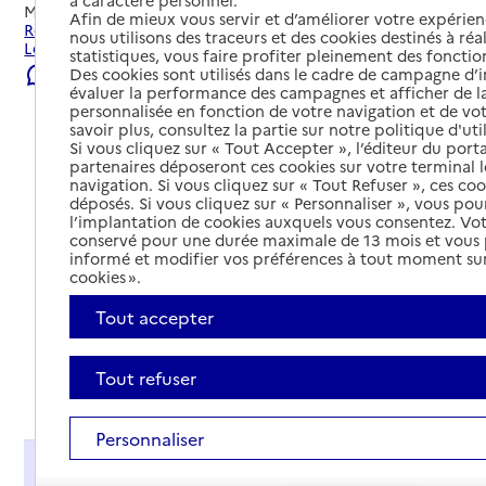
à caractère personnel.
Mis à jour le
22/07/2026
Afin de mieux vous servir et d’améliorer votre expérienc
Rechercher les établissements et services autour de
nous utilisons des traceurs et des cookies destinés à réal
Lentilly.
statistiques, vous faire profiter pleinement des fonction
Des cookies sont utilisés dans le cadre de campagne d
Signaler une erreur
évaluer la performance des campagnes et afficher de la
personnalisée en fonction de votre navigation et de vot
savoir plus, consultez la partie sur notre politique d'uti
Si vous cliquez sur « Tout Accepter », l’éditeur du porta
partenaires déposeront ces cookies sur votre terminal l
navigation. Si vous cliquez sur « Tout Refuser », ces co
déposés. Si vous cliquez sur « Personnaliser », vous pou
l’implantation de cookies auxquels vous consentez. Vot
conservé pour une durée maximale de 13 mois et vous
informé et modifier vos préférences à tout moment sur
cookies ».
Tout accepter
Tout refuser
Tout déplier
Personnaliser
Présentation