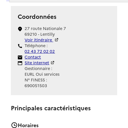
Coordonnées
27 route Nationale 7
69210 - Lentilly
Voir itinéraire
Téléphone :
02 43 72 02 02
Contact
Contact
Site Internet
Site internet
Gestionnaire :
EURL Oui services
N° FINESS :
690051503
Principales caractéristiques
Horaires