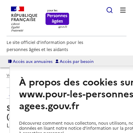
RÉPUBLIQUE
FRANÇAISE
Le site officiel d'information pour les
personnes âgées et les aidants
Accès aux annuaires
Accès par besoin
Voir le fil d’Ariane
À propos des cookies su
www.pour-les-personnes
Retour aux résultats de l'annuaire
agees.gouv.fr
Service autonomie à domicile
(aide) – Oui services
Découvrez comment nous collectons, nous utilisons, no
Lentilly, RHONE
données en lisant notre notice d’information sur la pr