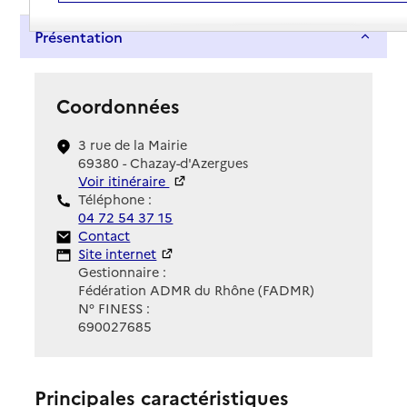
Présentation
Coordonnées
3 rue de la Mairie
69380 - Chazay-d'Azergues
Voir itinéraire
Téléphone :
04 72 54 37 15
Contact
Contact
Site Internet
Site internet
Gestionnaire :
Fédération ADMR du Rhône (FADMR)
N° FINESS :
690027685
Principales caractéristiques