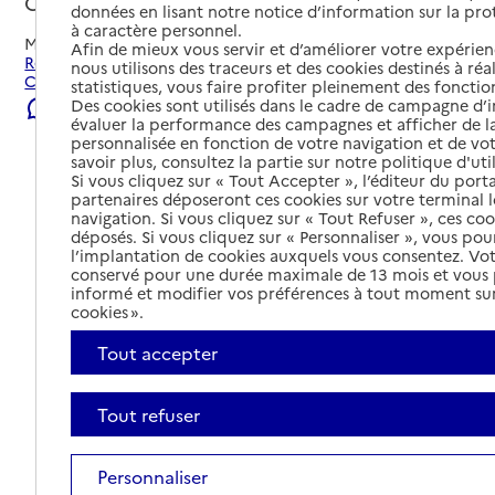
Chazay-d'Azergues, RHONE
données en lisant notre notice d’information sur la pr
à caractère personnel.
Mis à jour le
02/08/2026
Afin de mieux vous servir et d’améliorer votre expérienc
Rechercher les établissements et services autour de
nous utilisons des traceurs et des cookies destinés à réal
Chazay-d'Azergues.
statistiques, vous faire profiter pleinement des fonction
Des cookies sont utilisés dans le cadre de campagne d
Signaler une erreur
évaluer la performance des campagnes et afficher de la
personnalisée en fonction de votre navigation et de vot
savoir plus, consultez la partie sur notre politique d'uti
Si vous cliquez sur « Tout Accepter », l’éditeur du porta
partenaires déposeront ces cookies sur votre terminal l
navigation. Si vous cliquez sur « Tout Refuser », ces co
déposés. Si vous cliquez sur « Personnaliser », vous pou
l’implantation de cookies auxquels vous consentez. Vot
conservé pour une durée maximale de 13 mois et vous
informé et modifier vos préférences à tout moment sur
cookies ».
Tout accepter
Tout refuser
Tout déplier
Personnaliser