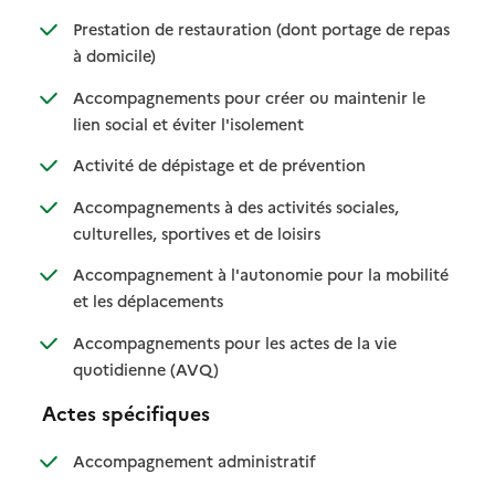
Prestation de restauration (dont portage de repas
: disponible
: non disponible
à domicile)
Accompagnements pour créer ou maintenir le
: disponible
: non disponible
lien social et éviter l'isolement
: disponible
: non disponible
Activité de dépistage et de prévention
Accompagnements à des activités sociales,
: disponible
: non disponible
culturelles, sportives et de loisirs
Accompagnement à l'autonomie pour la mobilité
: disponible
: non disponible
et les déplacements
Accompagnements pour les actes de la vie
: disponible
: non disponible
quotidienne (AVQ)
Actes spécifiques
: disponible
: non disponible
Accompagnement administratif