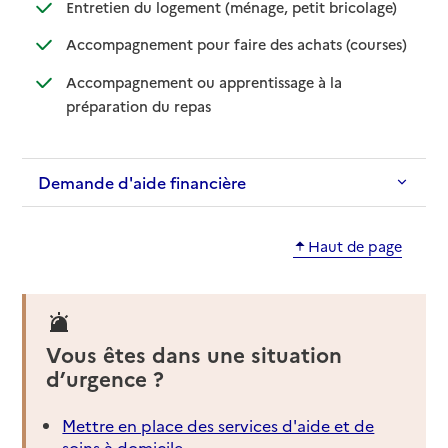
: disponible
: non dispo
Entretien du logement (ménage, petit bricolage)
: disponib
: non disp
Accompagnement pour faire des achats (courses)
Accompagnement ou apprentissage à la
: disponible
: non disponible
préparation du repas
Demande d'aide financière
Haut de page
Vous êtes dans une situation
d’urgence ?
Mettre en place des services d'aide et de
soins à domicile