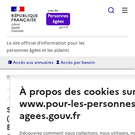
RÉPUBLIQUE
FRANÇAISE
Le site officiel d'information pour les
personnes âgées et les aidants
Accès aux annuaires
Accès par besoin
Voir le fil d’Ariane
À propos des cookies su
Retour aux résultats de l'annuaire
www.pour-les-personnes
Service autonomie à domicile
agees.gouv.fr
(aide) – ADMR de Chazay
Belmont Saint-Jean
Découvrez comment nous collectons, nous utilisons, no