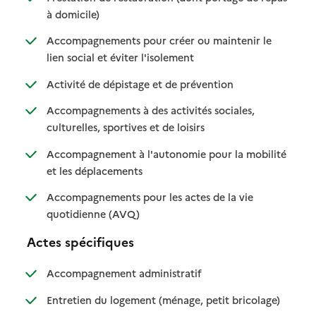
: disponible
: non disponible
à domicile)
Accompagnements pour créer ou maintenir le
: disponible
: non disponible
lien social et éviter l'isolement
: disponible
: non disponible
Activité de dépistage et de prévention
Accompagnements à des activités sociales,
: disponible
: non disponible
culturelles, sportives et de loisirs
Accompagnement à l'autonomie pour la mobilité
: disponible
: non disponible
et les déplacements
Accompagnements pour les actes de la vie
: disponible
: non disponible
quotidienne (AVQ)
Actes spécifiques
: disponible
: non disponible
Accompagnement administratif
: disponible
: non dispo
Entretien du logement (ménage, petit bricolage)