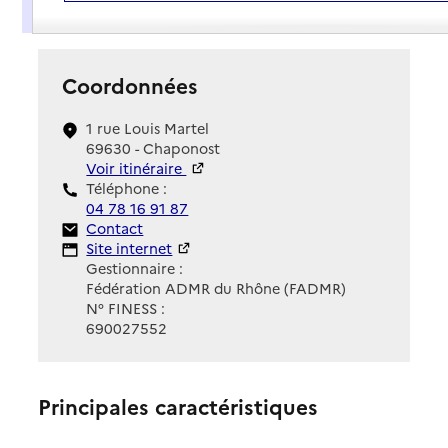
Présentation
Coordonnées
1 rue Louis Martel
69630 - Chaponost
Voir itinéraire
Téléphone :
04 78 16 91 87
Contact
Contact
Site Internet
Site internet
Gestionnaire :
Fédération ADMR du Rhône (FADMR)
N° FINESS :
690027552
Principales caractéristiques