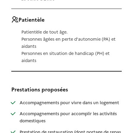
Patientèle
Patientèle de tout âge.
Personnes âgées en perte d'autonomie (PA) et
aidants
Personnes en situation de handicap (PH) et
aidants
Prestations proposées
: disponibl
: non dispo
Accompagnements pour vivre dans un logement
Accompagnements pour accomplir les activités
: disponible
: non disponible
domestiques
Prestation de restauration (dont portage de repas