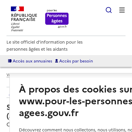
RÉPUBLIQUE
FRANÇAISE
Le site officiel d'information pour les
personnes âgées et les aidants
Accès aux annuaires
Accès par besoin
Voir le fil d’Ariane
À propos des cookies su
Retour aux résultats de l'annuaire
www.pour-les-personnes
Service autonomie à domicile
agees.gouv.fr
(aide) – ADMR
Chaponost, RHONE
Découvrez comment nous collectons, nous utilisons, no