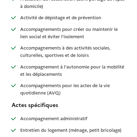
: disponible
: non disponible
à domicile)
: disponible
: non disponible
Activité de dépistage et de prévention
Accompagnements pour créer ou maintenir le
: disponible
: non disponible
lien social et éviter l'isolement
Accompagnements à des activités sociales,
: disponible
: non disponible
culturelles, sportives et de loisirs
Accompagnement à l'autonomie pour la mobilité
: disponible
: non disponible
et les déplacements
Accompagnements pour les actes de la vie
: disponible
: non disponible
quotidienne (AVQ)
Actes spécifiques
: disponible
: non disponible
Accompagnement administratif
: disponible
: non dispo
Entretien du logement (ménage, petit bricolage)