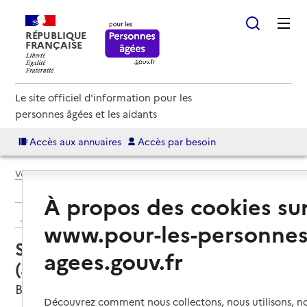
RÉPUBLIQUE
FRANÇAISE
Le site officiel d'information pour les
personnes âgées et les aidants
Accès aux annuaires
Accès par besoin
Voir le fil d’Ariane
À propos des cookies su
Retour aux résultats de l'annuaire
www.pour-les-personnes
Service autonomie à domicile
agees.gouv.fr
(aide) – ADMR
Brignais, RHONE
Découvrez comment nous collectons, nous utilisons, no