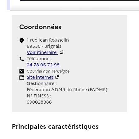
Présentation
Coordonnées
1 rue Jean Rousselin
69530 - Brignais
Voir itinéraire
Téléphone :
04 78 05 72 98
Contact
Courriel non renseigné
Site Internet
Site internet
Gestionnaire :
Fédération ADMR du Rhône (FADMR)
N° FINESS :
690028386
Principales caractéristiques