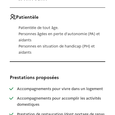
Patientèle
Patientèle de tout âge.
Personnes âgées en perte d'autonomie (PA) et
aidants
Personnes en situation de handicap (PH) et
aidants
Prestations proposées
: disponibl
: non dispo
Accompagnements pour vivre dans un logement
Accompagnements pour accomplir les activités
: disponible
: non disponible
domestiques
Prestation de restauration (dont portage de repas