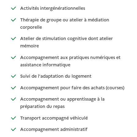
: disponible
: non disponible
Activités intergénérationnelles
Thérapie de groupe ou atelier à médiation
: disponible
: non disponible
corporelle
Atelier de stimulation cognitive dont atelier
: disponible
: non disponible
mémoire
Accompagnement aux pratiques numériques et
: disponible
: non disponible
assistance informatique
: disponible
: non disponible
Suivi de l'adaptation du logement
: disponib
: non disp
Accompagnement pour faire des achats (courses)
Accompagnement ou apprentissage à la
: disponible
: non disponible
préparation du repas
: disponible
: non disponible
Transport accompagné véhiculé
: disponible
: non disponible
Accompagnement administratif