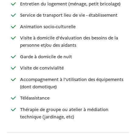
: disponible
: non dispo
Entretien du logement (ménage, petit bricolage)
: disponible
: non disponi
Service de transport lieu de vie - établissement
: disponible
: non disponible
Animation socio-culturelle
Visite à domicile d'évaluation des besoins de la
: disponible
: non disponible
personne et/ou des aidants
: disponible
: non disponible
Garde à domicile de nuit
: disponible
: non disponible
Visite de convivialité
Accompagnement à l'utilisation des équipements
: disponible
: non disponible
(dont domotique)
: disponible
: non disponible
Téléassistance
Thérapie de groupe ou atelier à médiation
: disponible
: non disponible
technique (jardinage, etc)