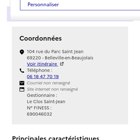
Personnaliser
Présentation
Coordonnées
104 rue du Parc Saint Jean
69220 - Belleville-en-Beaujolais
Voir itinéraire
Téléphone :
06 18 47 70 19
Contact
Courriel non renseigné
Site Internet
Site internet non renseigné
Gestionnaire :
Le Clos Saint-Jean
N° FINESS :
690046032
Principales caractéristiques