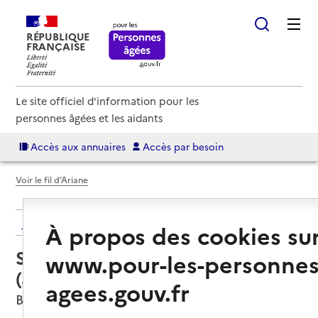
RÉPUBLIQUE
FRANÇAISE
Le site officiel d'information pour les
personnes âgées et les aidants
Accès aux annuaires
Accès par besoin
Voir le fil d’Ariane
Retour aux résultats de l'annuaire
À propos des cookies su
Service autonomie à domicile
www.pour-les-personnes
(aide) – Le Clos Saint-Jean
agees.gouv.fr
Belleville-en-Beaujolais, RHONE