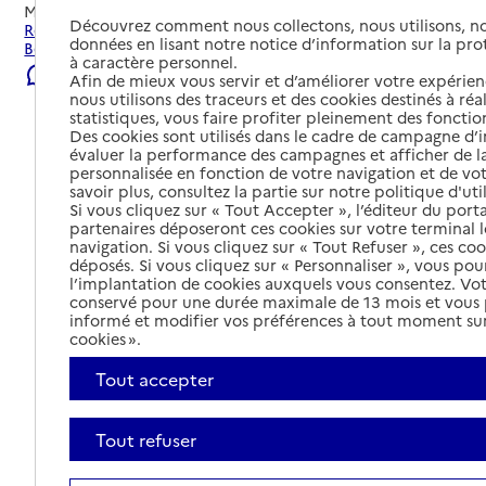
Mis à jour le
22/07/2026
Découvrez comment nous collectons, nous utilisons, no
Rechercher les établissements et services autour de
données en lisant notre notice d’information sur la pr
Belleville-en-Beaujolais.
à caractère personnel.
Signaler une erreur
Afin de mieux vous servir et d’améliorer votre expérienc
nous utilisons des traceurs et des cookies destinés à réal
statistiques, vous faire profiter pleinement des fonction
Des cookies sont utilisés dans le cadre de campagne d
évaluer la performance des campagnes et afficher de la
personnalisée en fonction de votre navigation et de vot
savoir plus, consultez la partie sur notre politique d'uti
Si vous cliquez sur « Tout Accepter », l’éditeur du porta
partenaires déposeront ces cookies sur votre terminal l
navigation. Si vous cliquez sur « Tout Refuser », ces co
déposés. Si vous cliquez sur « Personnaliser », vous pou
l’implantation de cookies auxquels vous consentez. Vot
conservé pour une durée maximale de 13 mois et vous
informé et modifier vos préférences à tout moment sur
cookies ».
Tout accepter
Tout refuser
Tout déplier