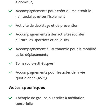
: disponible
: non disponible
à domicile)
Accompagnements pour créer ou maintenir le
: disponible
: non disponible
lien social et éviter l'isolement
: disponible
: non disponible
Activité de dépistage et de prévention
Accompagnements à des activités sociales,
: disponible
: non disponible
culturelles, sportives et de loisirs
Accompagnement à l'autonomie pour la mobilité
: disponible
: non disponible
et les déplacements
: disponible
: non disponible
Soins socio-esthétiques
Accompagnements pour les actes de la vie
: disponible
: non disponible
quotidienne (AVQ)
Actes spécifiques
Thérapie de groupe ou atelier à médiation
: disponible
: non disponible
sensorielle