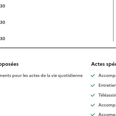
:30
:30
:30
roposées
Actes spé
ts pour les actes de la vie quotidienne
Accompa
nible
Entretien
Téléassi
Accompag
Accompag