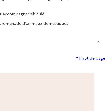
nible
isponible
: disponible
: non disponible
t accompagné véhiculé
: disponible
: non disponible
 promenade d'animaux domestiques
Haut de page