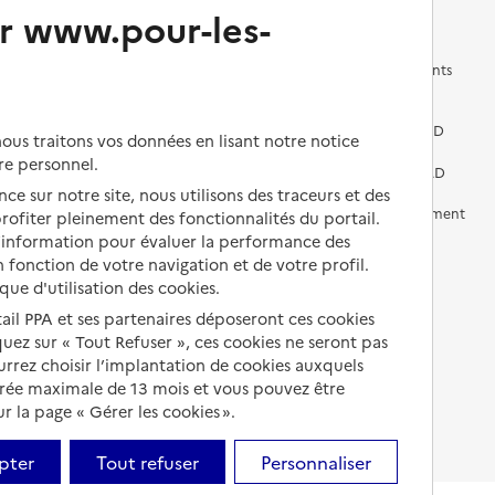
Changer de logement
Vivre dans un EHPAD
r www.pour-les-
Les questions à se poser
Les différents établissements
médicalisés
Vivre dans une résidence avec
services pour seniors
Préparer l'entrée en EHPAD
us traitons vos données en lisant notre notice
re personnel.
Vivre chez un proche
Aides financières en EHPAD
ce sur notre site, nous utilisons des traceurs et des
Vivre en accueil familial
Prévention, accompagnement
 profiter pleinement des fonctionnalités du portail.
et soins
d’information pour évaluer la performance des
Autres solutions de logement
 fonction de votre navigation et de votre profil.
Comprendre les prix en
ique d'utilisation des cookies.
EHPAD
tail PPA et ses partenaires déposeront ces cookies
Droits en EHPAD
iquez sur « Tout Refuser », ces cookies ne seront pas
ourrez choisir l’implantation de cookies auxquels
Fin de vie en EHPAD
urée maximale de 13 mois et vous pouvez être
 la page « Gérer les cookies ».
pter
Tout refuser
Personnaliser