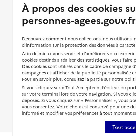
Préserver son autonomie
Vivre à domicile
À propos des cookies su
personnes-agees.gouv.fr
Perte d'autonomie : évaluation
Bénéficier d'aide à domicile
et droits
Bénéficier de soins à domicile
Aménager son logement et
Découvrez comment nous collectons, nous utilisons, no
s'équiper
Aides financières
d’information sur la protection des données à caractè
Préserver son autonomie et sa
Afin de mieux vous servir et d’améliorer votre expérien
Solutions d'accueil temporaire
santé
cookies destinés à réaliser des statistiques, vous faire
Partager son logement
Des cookies sont utilisés dans le cadre de campagne 
Organiser à l'avance sa propre
campagnes et afficher de la publicité personnalisée en
protection
Vivre à domicile avec une
Pour en savoir plus, consultez la partie sur notre polit
maladie ou un handicap
Les mesures de protection
Si vous cliquez sur « Tout Accepter », l’éditeur du por
Être hospitalisé
sur votre terminal lors de votre navigation. Si vous cl
Les obligations de la famille
déposés. Si vous cliquez sur « Personnaliser », vous p
Fin de vie à domicile
vous consentez. Votre choix est conservé pour une d
À qui s’adresser ?
informé et modifier vos préférences à tout moment sur
Les politiques du grand âge
Tout acce