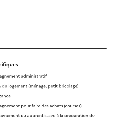
cifiques
: disponible
: non disponible
gnement administratif
: disponible
: non disponible
 du logement (ménage, petit bricolage)
: disponible
: non disponible
stance
: disponible
: non disponible
nement pour faire des achats (courses)
nement ou apprentissage à la préparation du