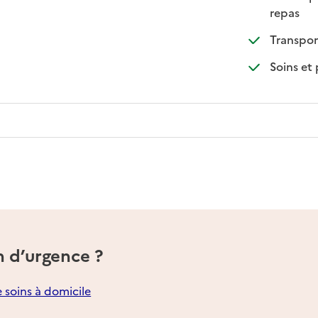
: dispo
: non d
repas
Transpor
Soins et
n d’urgence ?
e soins à domicile