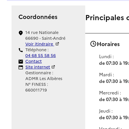
Principales 
Coordonnées
14 rue Nationale
66690 - Saint-André
Horaires
Voir itinéraire
Téléphone :
04 68 55 58 56
Lundi :
Contact
Contact
de 07:30 à 19
Site Internet
Site internet
Gestionnaire :
Mardi :
ADMR Les Albères
de 07:30 à 19
N° FINESS :
660011719
Mercredi :
de 07:30 à 19
Jeudi :
de 07:30 à 19
Vendredi :