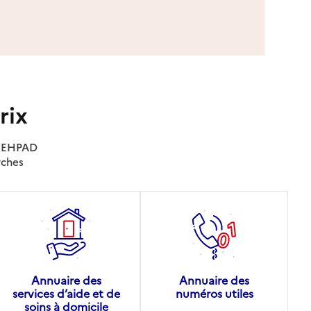
rix
es EHPAD
rches
Annuaire des
Annuaire des
services d’aide et de
numéros utiles
soins à domicile