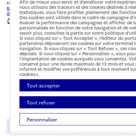
Afin de mieux vous servir et d’améliorer votre expérienc
Mis à jour le
22/07/2026
nous utilisons des traceurs et des cookies destinés à réal
Rechercher les établissements et services autour de Salies-
statistiques, vous faire profiter pleinement des fonction
de-Béarn.
Des cookies sont utilisés dans le cadre de campagne d
Signaler une erreur
évaluer la performance des campagnes et afficher de la
personnalisée en fonction de votre navigation et de vot
savoir plus, consultez la partie sur notre politique d'uti
Si vous cliquez sur « Tout Accepter », l’éditeur du porta
partenaires déposeront ces cookies sur votre terminal l
navigation. Si vous cliquez sur « Tout Refuser », ces co
déposés. Si vous cliquez sur « Personnaliser », vous pou
l’implantation de cookies auxquels vous consentez. Vot
conservé pour une durée maximale de 13 mois et vous
informé et modifier vos préférences à tout moment sur
cookies ».
Tout accepter
Tout refuser
Tout déplier
Personnaliser
Présentation