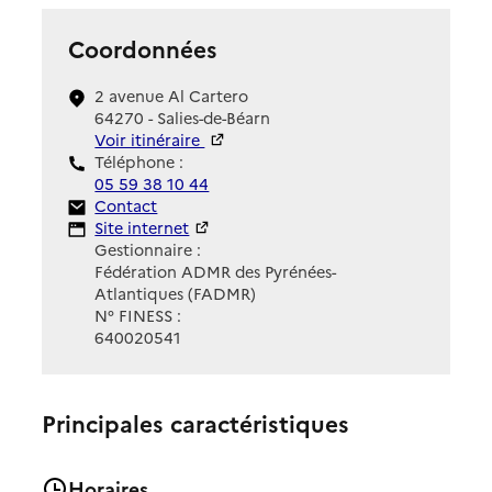
Coordonnées
2 avenue Al Cartero
64270 - Salies-de-Béarn
Voir itinéraire
Téléphone :
05 59 38 10 44
Contact
Contact
Site Internet
Site internet
Gestionnaire :
Fédération ADMR des Pyrénées-
Atlantiques (FADMR)
N° FINESS :
640020541
Principales caractéristiques
Horaires