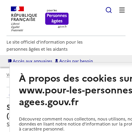
RÉPUBLIQUE
FRANÇAISE
Le site officiel d'information pour les
personnes âgées et les aidants
Accès aux annuaires
Accès par besoin
À propos des cookies su
Voir le fil d’Ariane
www.pour-les-personnes
Retour aux résultats de l'annuaire
agees.gouv.fr
Service autonomie à domicile
(aide) – ADMR
Découvrez comment nous collectons, nous utilisons, no
Salies-de-Béarn, PYRENEES-ATLANTIQUES
données en lisant notre notice d’information sur la pr
à caractère personnel.