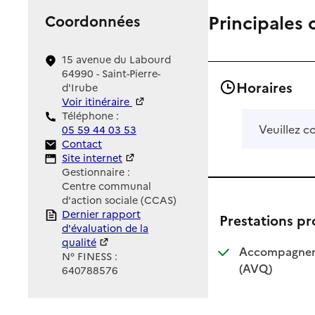
Principales 
Coordonnées
15 avenue du Labourd
64990 - Saint-Pierre-
Horaires
d'Irube
Voir itinéraire
Téléphone :
Veuillez c
05 59 44 03 53
Contact
Contact
Site Internet
Site internet
Gestionnaire :
Centre communal
d'action sociale (CCAS)
Rapport HAS
Dernier rapport
Prestations p
d'évaluation de la
qualité
Accompagnemen
N° FINESS :
: disponible
: non dispo
(AVQ)
640788576