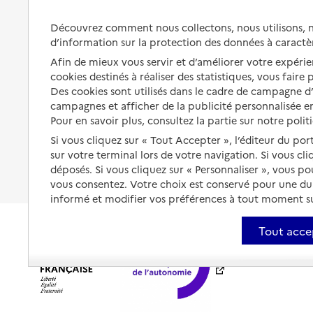
Préserver son autonomie et sa
Solutions d'accueil temporaire
Découvrez comment nous collectons, nous utilisons, no
santé
d’information sur la protection des données à caractè
Partager son logement
Organiser à l'avance sa propre
Afin de mieux vous servir et d’améliorer votre expérien
protection
Vivre à domicile avec une
cookies destinés à réaliser des statistiques, vous faire
maladie ou un handicap
Des cookies sont utilisés dans le cadre de campagne 
Les mesures de protection
campagnes et afficher de la publicité personnalisée en
Être hospitalisé
Pour en savoir plus, consultez la partie sur notre polit
Les obligations de la famille
Si vous cliquez sur « Tout Accepter », l’éditeur du por
Fin de vie à domicile
À qui s’adresser ?
sur votre terminal lors de votre navigation. Si vous cl
déposés. Si vous cliquez sur « Personnaliser », vous p
Les politiques du grand âge
vous consentez. Votre choix est conservé pour une d
informé et modifier vos préférences à tout moment sur
Tout acce