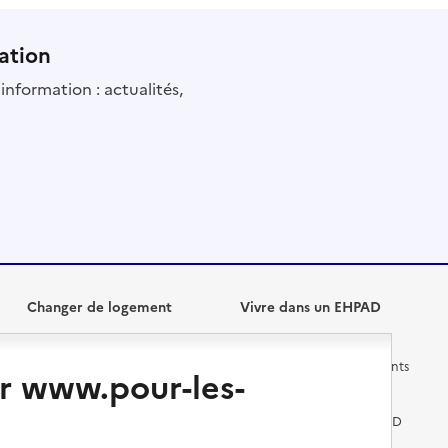
ation
information : actualités,
Changer de logement
Vivre dans un EHPAD
Les questions à se poser
Les différents établissements
r www.pour-les-
médicalisés
Vivre dans une résidence avec
services pour seniors
Préparer l'entrée en EHPAD