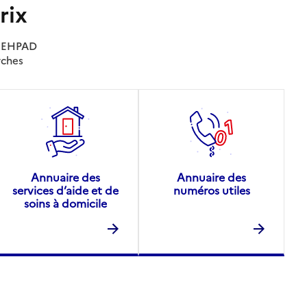
rix
es EHPAD
rches
Annuaire des
Annuaire des
services d’aide et de
numéros utiles
soins à domicile