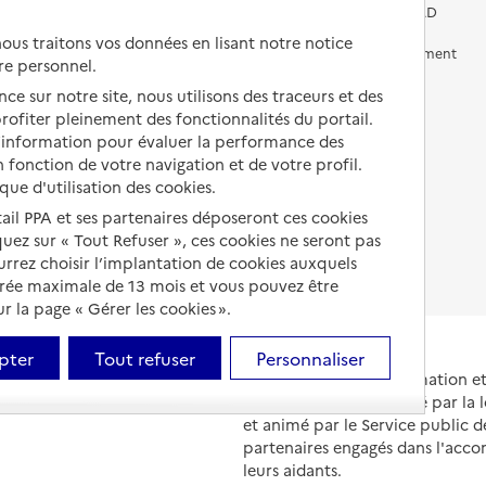
Vivre chez un proche
Aides financières en EHPAD
us traitons vos données en lisant notre notice
Vivre en accueil familial
Prévention, accompagnement
re personnel.
et soins
Autres solutions de logement
ce sur notre site, nous utilisons des traceurs et des
Comprendre les prix en
 profiter pleinement des fonctionnalités du portail.
EHPAD
d’information pour évaluer la performance des
 fonction de votre navigation et de votre profil.
Droits en EHPAD
ique d'utilisation des cookies.
Fin de vie en EHPAD
tail PPA et ses partenaires déposeront ces cookies
iquez sur « Tout Refuser », ces cookies ne seront pas
ourrez choisir l’implantation de cookies auxquels
urée maximale de 13 mois et vous pouvez être
 la page « Gérer les cookies ».
pter
Tout refuser
Personnaliser
Portail national d'information 
et de leurs proches, créé par la l
et animé par le Service public 
partenaires engagés dans l'acc
leurs aidants.