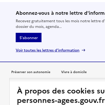
Abonnez-vous à notre lettre d'inform
Recevez gratuitement tous les mois notre lettre d'
dossier du mois, agenda...
S'abonner
Voir toutes les lettres d'information
Préserver son autonomie
Vivre à domicile
Perte d'autonomie : évaluation
Bénéficier d'aide à domicile
À propos des cookies su
et droits
Bénéficier de soins à domicile
personnes-agees.gouv.fr
Aménager son logement et
s'équiper
Aides financières