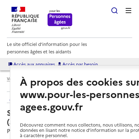
RÉPUBLIQUE
FRANÇAISE
Le site officiel d'information pour les
personnes âgées et les aidants
Accès aux annuaires
Accès par besoin
À propos des cookies su
Voir le fil d’Ariane
www.pour-les-personnes
Retour aux résultats de l'annuaire
agees.gouv.fr
Service autonomie à domicile
(aide) – Coup de Main malin
Découvrez comment nous collectons, nous utilisons, no
Pau, PYRENEES-ATLANTIQUES
données en lisant notre notice d’information sur la pr
à caractère personnel.