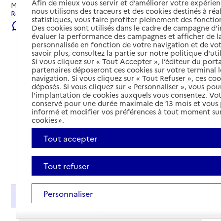
Afin de mieux vous servir et d’améliorer votre expérienc
Mis à jour le
22/07/2026
nous utilisons des traceurs et des cookies destinés à réal
Rechercher les établissements et services autour de Pau.
statistiques, vous faire profiter pleinement des fonction
Signaler une erreur
Des cookies sont utilisés dans le cadre de campagne d
évaluer la performance des campagnes et afficher de la
personnalisée en fonction de votre navigation et de vot
savoir plus, consultez la partie sur notre politique d'uti
Si vous cliquez sur « Tout Accepter », l’éditeur du porta
partenaires déposeront ces cookies sur votre terminal l
navigation. Si vous cliquez sur « Tout Refuser », ces co
déposés. Si vous cliquez sur « Personnaliser », vous pou
l’implantation de cookies auxquels vous consentez. Vot
conservé pour une durée maximale de 13 mois et vous
informé et modifier vos préférences à tout moment sur
cookies ».
Tout accepter
Tout déplier
Tout refuser
Personnaliser
Présentation