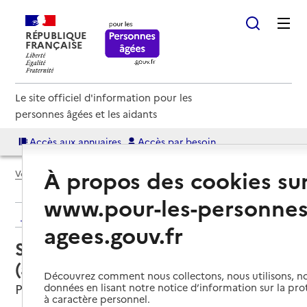
RÉPUBLIQUE
FRANÇAISE
Le site officiel d'information pour les
personnes âgées et les aidants
Accès aux annuaires
Accès par besoin
À propos des cookies su
Voir le fil d’Ariane
www.pour-les-personnes
Retour aux résultats de l'annuaire
agees.gouv.fr
Service autonomie à domicile
(aide) – AID 64
Découvrez comment nous collectons, nous utilisons, no
Pau, PYRENEES-ATLANTIQUES
données en lisant notre notice d’information sur la pr
à caractère personnel.