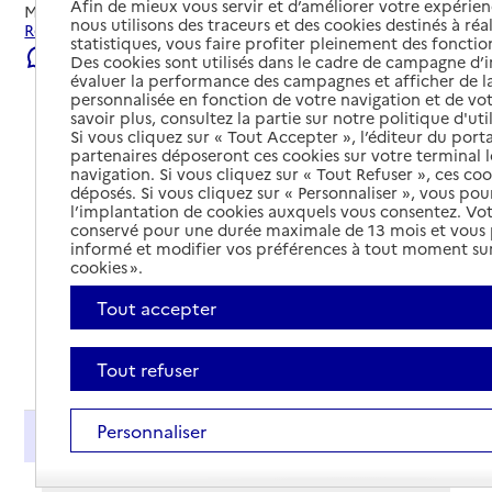
Afin de mieux vous servir et d’améliorer votre expérienc
Mis à jour le
22/07/2026
nous utilisons des traceurs et des cookies destinés à réal
Rechercher les établissements et services autour de Pau.
statistiques, vous faire profiter pleinement des fonction
Signaler une erreur
Des cookies sont utilisés dans le cadre de campagne d
évaluer la performance des campagnes et afficher de la
personnalisée en fonction de votre navigation et de vot
savoir plus, consultez la partie sur notre politique d'uti
Si vous cliquez sur « Tout Accepter », l’éditeur du porta
partenaires déposeront ces cookies sur votre terminal l
navigation. Si vous cliquez sur « Tout Refuser », ces co
déposés. Si vous cliquez sur « Personnaliser », vous pou
l’implantation de cookies auxquels vous consentez. Vot
conservé pour une durée maximale de 13 mois et vous
informé et modifier vos préférences à tout moment sur
cookies ».
Tout accepter
Tout déplier
Tout refuser
Personnaliser
Présentation