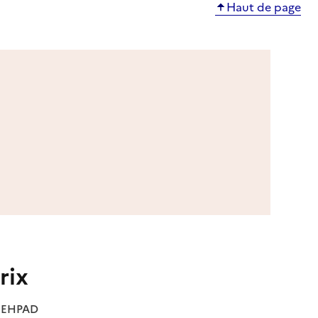
Haut de page
rix
es EHPAD