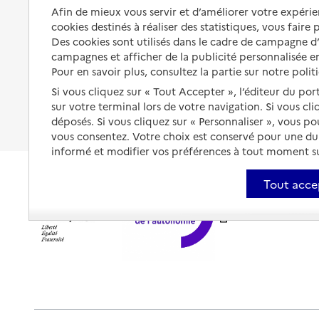
Organiser à l'avance sa propre
Afin de mieux vous servir et d’améliorer votre expérien
protection
Vivre à domicile avec une
cookies destinés à réaliser des statistiques, vous faire
maladie ou un handicap
Des cookies sont utilisés dans le cadre de campagne 
Les mesures de protection
campagnes et afficher de la publicité personnalisée en
Être hospitalisé
Les obligations de la famille
Pour en savoir plus, consultez la partie sur notre polit
Fin de vie à domicile
Si vous cliquez sur « Tout Accepter », l’éditeur du por
À qui s’adresser ?
sur votre terminal lors de votre navigation. Si vous cl
déposés. Si vous cliquez sur « Personnaliser », vous p
Les politiques du grand âge
vous consentez. Votre choix est conservé pour une d
informé et modifier vos préférences à tout moment sur
Tout acce