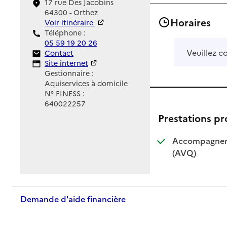
17 rue Des Jacobins
64300 - Orthez
Horaires
Voir itinéraire
Téléphone :
05 59 19 20 26
Veuillez c
Contact
Contact
Site Internet
Site internet
Gestionnaire :
Aquiservices à domicile
N° FINESS :
640022257
Prestations p
Accompagnemen
: disponible
: non dispo
(AVQ)
Demande d'aide financière