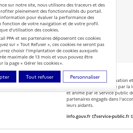
Autres solutions de logement
ce sur notre site, nous utilisons des traceurs et des
Comprendre les prix en
 profiter pleinement des fonctionnalités du portail.
EHPAD
d’information pour évaluer la performance des
 fonction de votre navigation et de votre profil.
Droits en EHPAD
ique d'utilisation des cookies.
Fin de vie en EHPAD
tail PPA et ses partenaires déposeront ces cookies
iquez sur « Tout Refuser », ces cookies ne seront pas
ourrez choisir l’implantation de cookies auxquels
urée maximale de 13 mois et vous pouvez être
 la page « Gérer les cookies ».
pter
Tout refuser
Personnaliser
Portail national d'information 
et de leurs proches, créé par la l
et animé par le Service public 
partenaires engagés dans l'acc
leurs aidants.
info.gouv.fr
service-public.fr