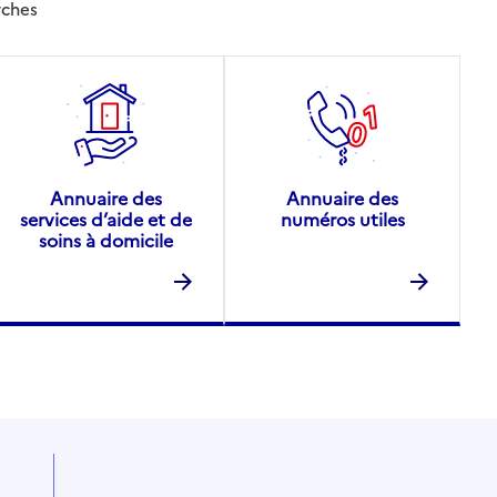
rches
Annuaire des
Annuaire des
services d’aide et de
numéros utiles
soins à domicile