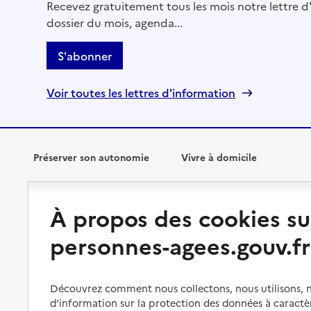
Recevez gratuitement tous les mois notre lettre d'
dossier du mois, agenda...
S'abonner
Voir toutes les lettres d'information
Préserver son autonomie
Vivre à domicile
Perte d'autonomie : évaluation
Bénéficier d'aide à domicile
À propos des cookies su
et droits
Bénéficier de soins à domicile
personnes-agees.gouv.fr
Aménager son logement et
s'équiper
Aides financières
Préserver son autonomie et sa
Solutions d'accueil temporaire
santé
Découvrez comment nous collectons, nous utilisons, no
d’information sur la protection des données à caractè
Partager son logement