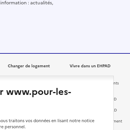
information : actualités,
Changer de logement
Vivre dans un EHPAD
Les questions à se poser
Les différents établissements
r www.pour-les-
médicalisés
Vivre dans une résidence avec
services pour seniors
Préparer l'entrée en EHPAD
Vivre chez un proche
Aides financières en EHPAD
us traitons vos données en lisant notre notice
Vivre en accueil familial
Prévention, accompagnement
et soins
re personnel.