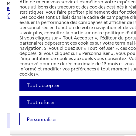
Afin de mieux vous servir et d’améliorer votre expérienc
Mis à jour le
22/07/2026
nous utilisons des traceurs et des cookies destinés à réal
Rechercher les établissements et services autour de Lons.
statistiques, vous faire profiter pleinement des fonction
Signaler une erreur
Des cookies sont utilisés dans le cadre de campagne d
évaluer la performance des campagnes et afficher de la
personnalisée en fonction de votre navigation et de vot
savoir plus, consultez la partie sur notre politique d'uti
Si vous cliquez sur « Tout Accepter », l’éditeur du porta
partenaires déposeront ces cookies sur votre terminal l
navigation. Si vous cliquez sur « Tout Refuser », ces co
déposés. Si vous cliquez sur « Personnaliser », vous pou
l’implantation de cookies auxquels vous consentez. Vot
conservé pour une durée maximale de 13 mois et vous
informé et modifier vos préférences à tout moment sur
cookies ».
Tout accepter
Tout déplier
Tout refuser
Personnaliser
Présentation