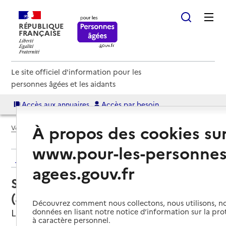
RÉPUBLIQUE
FRANÇAISE
Le site officiel d'information pour les
personnes âgées et les aidants
Accès aux annuaires
Accès par besoin
À propos des cookies su
Voir le fil d’Ariane
www.pour-les-personnes
Retour aux résultats de l'annuaire
agees.gouv.fr
Service autonomie à domicile
(aide) – Services du CCAS
Découvrez comment nous collectons, nous utilisons, no
Lons, PYRENEES-ATLANTIQUES
données en lisant notre notice d’information sur la pr
à caractère personnel.