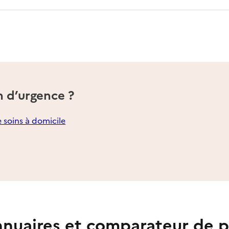
n d’urgence ?
e soins à domicile
nuaires et comparateur de p