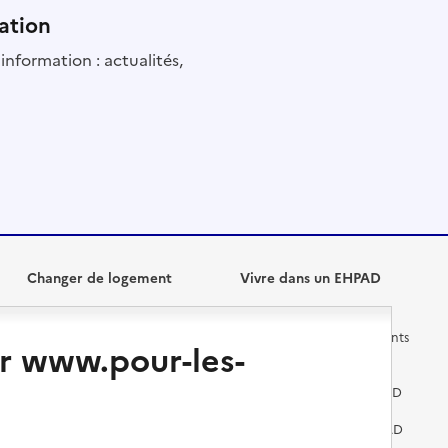
ation
information : actualités,
Changer de logement
Vivre dans un EHPAD
Les questions à se poser
Les différents établissements
r www.pour-les-
médicalisés
Vivre dans une résidence avec
services pour seniors
Préparer l'entrée en EHPAD
Vivre chez un proche
Aides financières en EHPAD