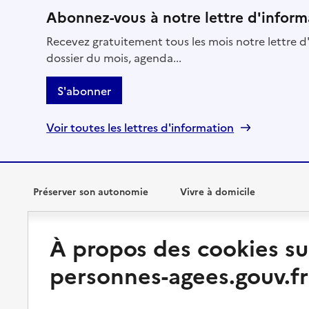
Abonnez-vous à notre lettre d'inform
Recevez gratuitement tous les mois notre lettre d'
dossier du mois, agenda...
S'abonner
Voir toutes les lettres d'information
Préserver son autonomie
Vivre à domicile
Perte d'autonomie : évaluation
Bénéficier d'aide à domicile
À propos des cookies su
et droits
Bénéficier de soins à domicile
personnes-agees.gouv.fr
Aménager son logement et
s'équiper
Aides financières
Préserver son autonomie et sa