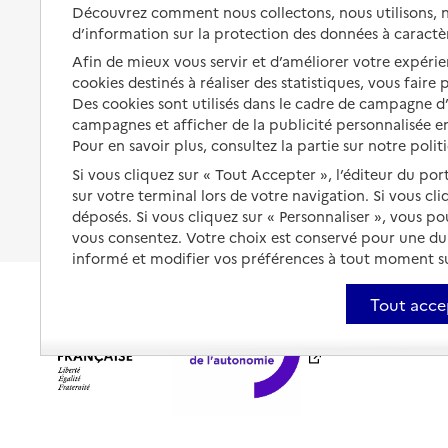
Solutions d'accueil temporaire
Découvrez comment nous collectons, nous utilisons, no
santé
d’information sur la protection des données à caractè
Partager son logement
Organiser à l'avance sa propre
Afin de mieux vous servir et d’améliorer votre expérien
protection
Vivre à domicile avec une
cookies destinés à réaliser des statistiques, vous faire
maladie ou un handicap
Des cookies sont utilisés dans le cadre de campagne 
Les mesures de protection
campagnes et afficher de la publicité personnalisée en
Être hospitalisé
Pour en savoir plus, consultez la partie sur notre polit
Les obligations de la famille
Fin de vie à domicile
Si vous cliquez sur « Tout Accepter », l’éditeur du por
À qui s’adresser ?
sur votre terminal lors de votre navigation. Si vous cl
déposés. Si vous cliquez sur « Personnaliser », vous p
Les politiques du grand âge
vous consentez. Votre choix est conservé pour une d
informé et modifier vos préférences à tout moment sur
Tout acce