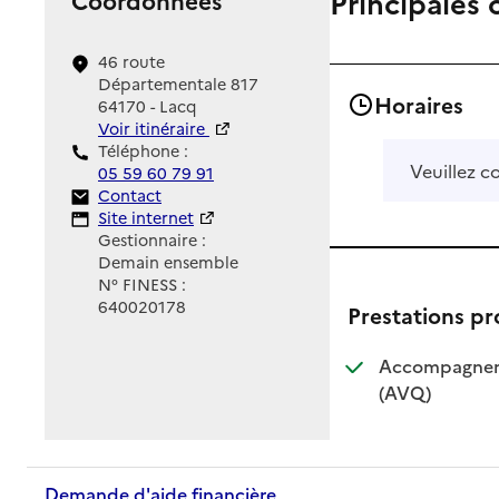
Principales 
46 route
Départementale 817
Horaires
64170 - Lacq
Voir itinéraire
Téléphone :
Veuillez c
05 59 60 79 91
Contact
Contact
Site Internet
Site internet
Gestionnaire :
Demain ensemble
N° FINESS :
640020178
Prestations p
Accompagnemen
: disponible
: non dispo
(AVQ)
Demande d'aide financière