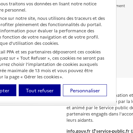
us traitons vos données en lisant notre notice
Vivre en accueil familial
Prévention, accompagnement
re personnel.
et soins
Autres solutions de logement
ce sur notre site, nous utilisons des traceurs et des
Comprendre les prix en
 profiter pleinement des fonctionnalités du portail.
EHPAD
d’information pour évaluer la performance des
 fonction de votre navigation et de votre profil.
Droits en EHPAD
ique d'utilisation des cookies.
Fin de vie en EHPAD
tail PPA et ses partenaires déposeront ces cookies
iquez sur « Tout Refuser », ces cookies ne seront pas
ourrez choisir l’implantation de cookies auxquels
urée maximale de 13 mois et vous pouvez être
 la page « Gérer les cookies ».
pter
Tout refuser
Personnaliser
Portail national d'information 
et de leurs proches, créé par la l
et animé par le Service public 
partenaires engagés dans l'acc
leurs aidants.
info.gouv.fr
service-public.fr