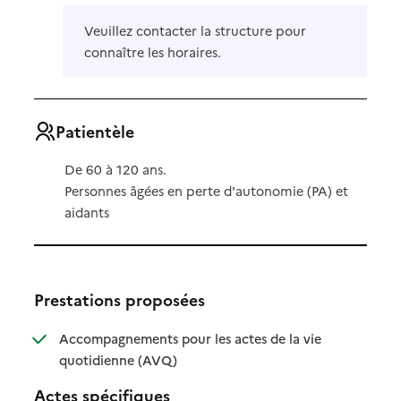
Veuillez contacter la structure pour
connaître les horaires.
Patientèle
De 60 à 120 ans.
Personnes âgées en perte d'autonomie (PA) et
aidants
Prestations proposées
Accompagnements pour les actes de la vie
: disponible
: non disponible
quotidienne (AVQ)
Actes spécifiques