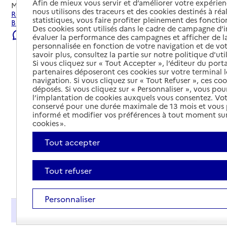
Afin de mieux vous servir et d’améliorer votre expérienc
Mis à jour le
22/07/2026
nous utilisons des traceurs et des cookies destinés à réal
Rechercher les établissements et services autour de
statistiques, vous faire profiter pleinement des fonction
Bayonne.
Des cookies sont utilisés dans le cadre de campagne d
Signaler une erreur
évaluer la performance des campagnes et afficher de la
personnalisée en fonction de votre navigation et de vot
savoir plus, consultez la partie sur notre politique d'uti
Si vous cliquez sur « Tout Accepter », l’éditeur du porta
partenaires déposeront ces cookies sur votre terminal l
navigation. Si vous cliquez sur « Tout Refuser », ces co
déposés. Si vous cliquez sur « Personnaliser », vous pou
l’implantation de cookies auxquels vous consentez. Vot
conservé pour une durée maximale de 13 mois et vous
informé et modifier vos préférences à tout moment sur
cookies ».
Tout accepter
Tout refuser
Tout déplier
Personnaliser
Présentation