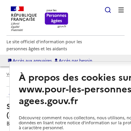
RÉPUBLIQUE
FRANÇAISE
Le site officiel d'information pour les
personnes âgées et les aidants
Accès aux annuaires
Accès par besoin
À propos des cookies su
Voir le fil d’Ariane
www.pour-les-personnes
Retour aux résultats de l'annuaire
agees.gouv.fr
Service autonomie à domicile
(aide) – ETXEN
Découvrez comment nous collectons, nous utilisons, no
Bayonne, PYRENEES-ATLANTIQUES
données en lisant notre notice d’information sur la pr
à caractère personnel.