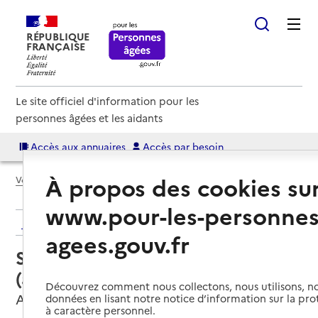
RÉPUBLIQUE
FRANÇAISE
Le site officiel d'information pour les
personnes âgées et les aidants
Accès aux annuaires
Accès par besoin
À propos des cookies su
Voir le fil d’Ariane
www.pour-les-personnes
Retour aux résultats de l'annuaire
agees.gouv.fr
Service autonomie à domicile
(aide) – ADMR
Découvrez comment nous collectons, nous utilisons, no
Arzacq-Arraziguet, PYRENEES-ATLANTIQUES
données en lisant notre notice d’information sur la pr
à caractère personnel.