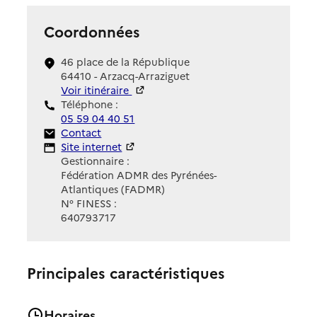
Coordonnées
46 place de la République
64410 - Arzacq-Arraziguet
Voir itinéraire
Téléphone :
05 59 04 40 51
Contact
Contact
Site Internet
Site internet
Gestionnaire :
Fédération ADMR des Pyrénées-
Atlantiques (FADMR)
N° FINESS :
640793717
Principales caractéristiques
Horaires