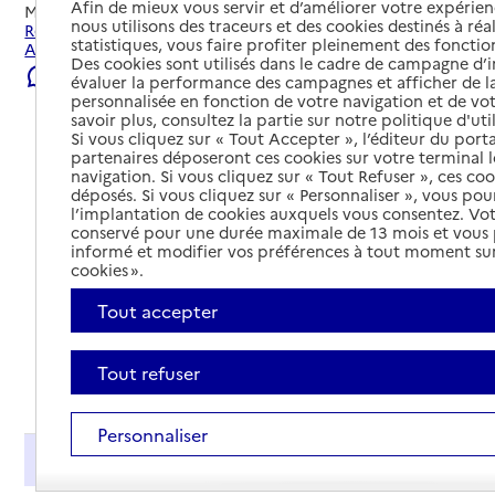
Afin de mieux vous servir et d’améliorer votre expérienc
Mis à jour le
22/07/2026
nous utilisons des traceurs et des cookies destinés à réal
Rechercher les établissements et services autour de
statistiques, vous faire profiter pleinement des fonction
Arzacq-Arraziguet.
Des cookies sont utilisés dans le cadre de campagne d
Signaler une erreur
évaluer la performance des campagnes et afficher de la
personnalisée en fonction de votre navigation et de vot
savoir plus, consultez la partie sur notre politique d'uti
Si vous cliquez sur « Tout Accepter », l’éditeur du porta
partenaires déposeront ces cookies sur votre terminal l
navigation. Si vous cliquez sur « Tout Refuser », ces co
déposés. Si vous cliquez sur « Personnaliser », vous pou
l’implantation de cookies auxquels vous consentez. Vot
conservé pour une durée maximale de 13 mois et vous
informé et modifier vos préférences à tout moment sur
cookies ».
Tout accepter
Tout refuser
Tout déplier
Personnaliser
Présentation