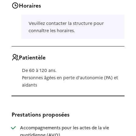
Horaires
Veuillez contacter la structure pour
connaître les horaires.
Patientèle
De 60 à 120 ans.
Personnes âgées en perte d'autonomie (PA) et
aidants
Prestations proposées
Accompagnements pour les actes de la vie
: disponible
: non disponible
quotidienne (AVQ)