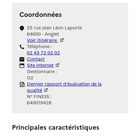
Coordonnées
25 rue Jean Léon Laporte
64600 - Anglet
Voir itinéraire
Téléphone :
02 43 72 02 02
Contact
Contact
Site Internet
Site internet
Gestionnaire :
O2
Rapport HAS
Dernier rapport d'évaluation de la
qualité
N° FINESS :
640019428
Principales caractéristiques