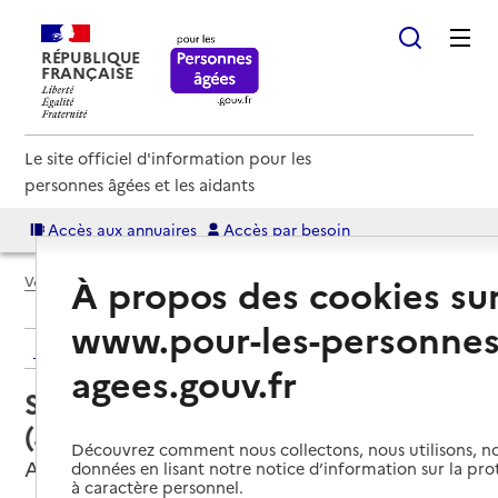
RÉPUBLIQUE
FRANÇAISE
Le site officiel d'information pour les
personnes âgées et les aidants
Accès aux annuaires
Accès par besoin
À propos des cookies su
Voir le fil d’Ariane
www.pour-les-personnes
Retour aux résultats de l'annuaire
agees.gouv.fr
Service autonomie à domicile
(aide) – O2
Découvrez comment nous collectons, nous utilisons, no
Anglet, PYRENEES-ATLANTIQUES
données en lisant notre notice d’information sur la pr
à caractère personnel.