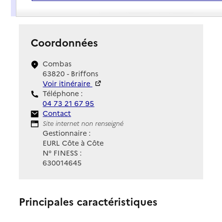
Présentation
Coordonnées
Combas
63820 - Briffons
Voir itinéraire
Téléphone :
04 73 21 67 95
Contact
Contact
Site Internet
Site internet non renseigné
Gestionnaire :
EURL Côte à Côte
N° FINESS :
630014645
Principales caractéristiques