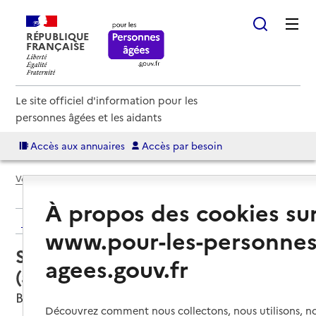
RÉPUBLIQUE
FRANÇAISE
Le site officiel d'information pour les
personnes âgées et les aidants
Accès aux annuaires
Accès par besoin
Voir le fil d’Ariane
À propos des cookies su
Retour aux résultats de l'annuaire
www.pour-les-personnes
Service autonomie à domicile
agees.gouv.fr
(aide) – Côte à Côte
Briffons, PUY-DE-DOME
Découvrez comment nous collectons, nous utilisons, no