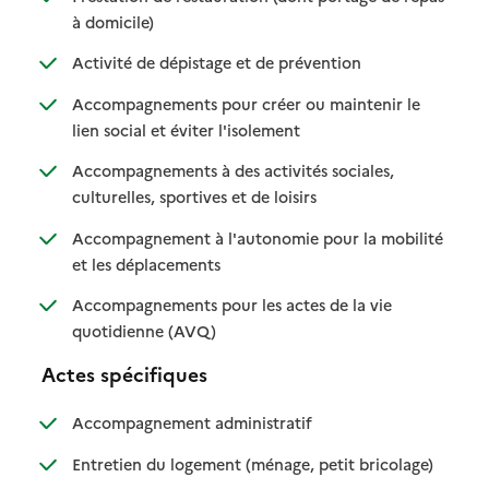
: disponible
: non disponible
à domicile)
: disponible
: non disponible
Activité de dépistage et de prévention
Accompagnements pour créer ou maintenir le
: disponible
: non disponible
lien social et éviter l'isolement
Accompagnements à des activités sociales,
: disponible
: non disponible
culturelles, sportives et de loisirs
Accompagnement à l'autonomie pour la mobilité
: disponible
: non disponible
et les déplacements
Accompagnements pour les actes de la vie
: disponible
: non disponible
quotidienne (AVQ)
Actes spécifiques
: disponible
: non disponible
Accompagnement administratif
: disponible
: non dispo
Entretien du logement (ménage, petit bricolage)