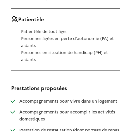
Patientèle
Patientèle de tout âge.
Personnes âgées en perte d'autonomie (PA) et
aidants
Personnes en situation de handicap (PH) et
aidants
Prestations proposées
: disponibl
: non dispo
Accompagnements pour vivre dans un logement
Accompagnements pour accomplir les activités
: disponible
: non disponible
domestiques
Prestation de restauration (dont portage de repas