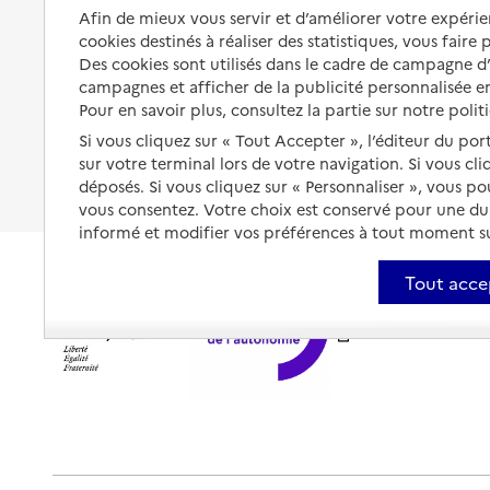
Organiser à l'avance sa propre
Afin de mieux vous servir et d’améliorer votre expérien
protection
Vivre à domicile avec une
cookies destinés à réaliser des statistiques, vous faire
maladie ou un handicap
Des cookies sont utilisés dans le cadre de campagne 
Les mesures de protection
campagnes et afficher de la publicité personnalisée en
Être hospitalisé
Les obligations de la famille
Pour en savoir plus, consultez la partie sur notre polit
Fin de vie à domicile
Si vous cliquez sur « Tout Accepter », l’éditeur du por
À qui s’adresser ?
sur votre terminal lors de votre navigation. Si vous cl
déposés. Si vous cliquez sur « Personnaliser », vous p
Les politiques du grand âge
vous consentez. Votre choix est conservé pour une d
informé et modifier vos préférences à tout moment sur
Tout acce