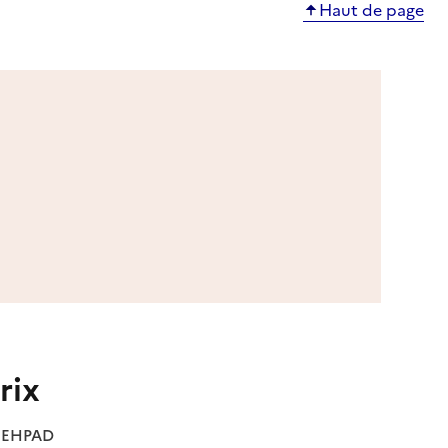
Haut de page
rix
es EHPAD