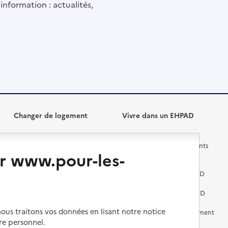
information : actualités,
Changer de logement
Vivre dans un EHPAD
Les questions à se poser
Les différents établissements
r www.pour-les-
médicalisés
Vivre dans une résidence avec
services pour seniors
Préparer l'entrée en EHPAD
Vivre chez un proche
Aides financières en EHPAD
us traitons vos données en lisant notre notice
Vivre en accueil familial
Prévention, accompagnement
et soins
re personnel.