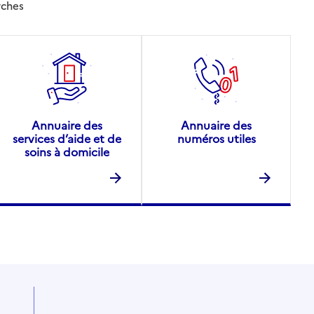
rches
Annuaire des
Annuaire des
services d’aide et de
numéros utiles
soins à domicile