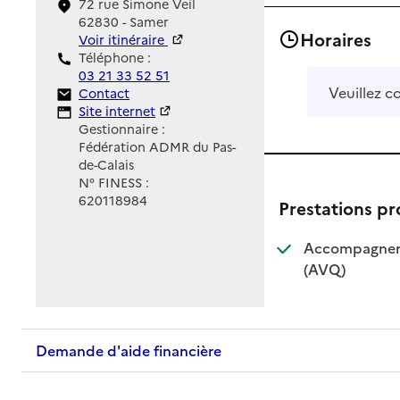
72 rue Simone Veil
62830 - Samer
Horaires
Voir itinéraire
Téléphone :
03 21 33 52 51
Veuillez c
Contact
Contact
Site Internet
Site internet
Gestionnaire :
Fédération ADMR du Pas-
de-Calais
N° FINESS :
620118984
Prestations p
Accompagnemen
: disponible
: non dispo
(AVQ)
Demande d'aide financière