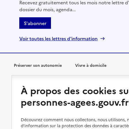
Recevez gratuitement tous les mois notre lettre d'
dossier du mois, agenda...
S'abonner
Voir toutes les lettres d'information
Préserver son autonomie
Vivre à domicile
Perte d'autonomie : évaluation
Bénéficier d'aide à domicile
À propos des cookies su
et droits
Bénéficier de soins à domicile
personnes-agees.gouv.fr
Aménager son logement et
s'équiper
Aides financières
Préserver son autonomie et sa
Solutions d'accueil temporaire
santé
Découvrez comment nous collectons, nous utilisons, no
d’information sur la protection des données à caractè
Partager son logement