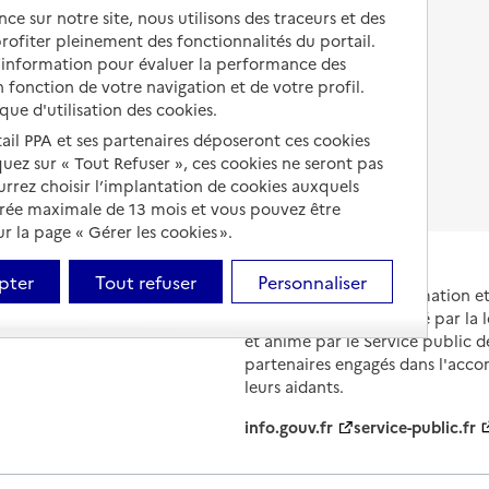
Autres solutions de logement
ce sur notre site, nous utilisons des traceurs et des
Comprendre les prix en
 profiter pleinement des fonctionnalités du portail.
EHPAD
d’information pour évaluer la performance des
 fonction de votre navigation et de votre profil.
Droits en EHPAD
ique d'utilisation des cookies.
Fin de vie en EHPAD
tail PPA et ses partenaires déposeront ces cookies
iquez sur « Tout Refuser », ces cookies ne seront pas
ourrez choisir l’implantation de cookies auxquels
urée maximale de 13 mois et vous pouvez être
 la page « Gérer les cookies ».
pter
Tout refuser
Personnaliser
Portail national d'information 
et de leurs proches, créé par la l
et animé par le Service public 
partenaires engagés dans l'acc
leurs aidants.
info.gouv.fr
service-public.fr