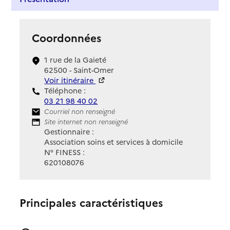
Coordonnées
1 rue de la Gaieté
62500 - Saint-Omer
Voir itinéraire
Téléphone :
03 21 98 40 02
Contact
Courriel non renseigné
Site Internet
Site internet non renseigné
Gestionnaire :
Association soins et services à domicile
N° FINESS :
620108076
Principales caractéristiques