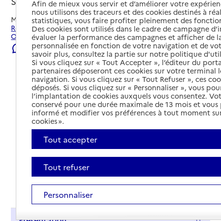
Saint-Omer, PAS-DE-CALAIS
Afin de mieux vous servir et d’améliorer votre expérienc
nous utilisons des traceurs et des cookies destinés à réal
Mis à jour le
22/07/2026
statistiques, vous faire profiter pleinement des fonction
Rechercher les établissements et services autour de Saint-
Des cookies sont utilisés dans le cadre de campagne d
Omer.
évaluer la performance des campagnes et afficher de la
personnalisée en fonction de votre navigation et de vot
Signaler une erreur
savoir plus, consultez la partie sur notre politique d'uti
Si vous cliquez sur « Tout Accepter », l’éditeur du porta
partenaires déposeront ces cookies sur votre terminal l
navigation. Si vous cliquez sur « Tout Refuser », ces co
déposés. Si vous cliquez sur « Personnaliser », vous pou
l’implantation de cookies auxquels vous consentez. Vot
conservé pour une durée maximale de 13 mois et vous
informé et modifier vos préférences à tout moment sur
cookies ».
Tout accepter
Tout refuser
Tout déplier
Personnaliser
Présentation