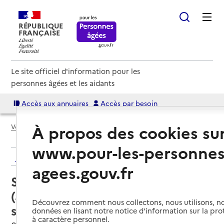
RÉPUBLIQUE
FRANÇAISE
Le site officiel d'information pour les
personnes âgées et les aidants
Accès aux annuaires
Accès par besoin
À propos des cookies su
Voir le fil d’Ariane
www.pour-les-personnes
Retour aux résultats de l'annuaire
agees.gouv.fr
Service autonomie à domicile
(aide) – Association soins et
Découvrez comment nous collectons, nous utilisons, no
services à domicile
données en lisant notre notice d’information sur la pr
à caractère personnel.