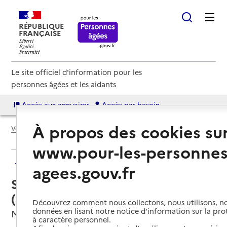
RÉPUBLIQUE
FRANÇAISE
Le site officiel d'information pour les
personnes âgées et les aidants
Accès aux annuaires
Accès par besoin
À propos des cookies su
Voir le fil d’Ariane
www.pour-les-personnes
Retour aux résultats de l'annuaire
agees.gouv.fr
Service autonomie à domicile
(aide) – Association Asmdo
Découvrez comment nous collectons, nous utilisons, no
données en lisant notre notice d’information sur la pr
Marck, PAS-DE-CALAIS
à caractère personnel.