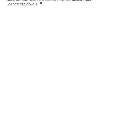
licence etalab-2.0
Paramètres sur le choix des cookies