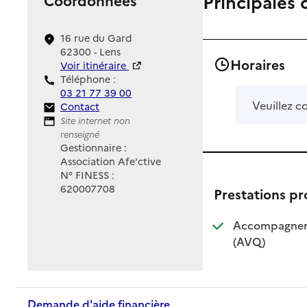
Principales 
16 rue du Gard
62300 - Lens
Horaires
Voir itinéraire
Téléphone :
03 21 77 39 00
Veuillez c
Contact
Contact
Site Internet
Site internet non
renseigné
Gestionnaire :
Association Afe'ctive
N° FINESS :
620007708
Prestations p
Accompagnemen
: disponible
: non dispo
(AVQ)
Demande d'aide financière