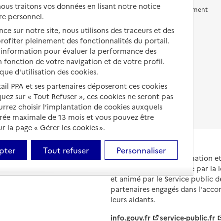
us traitons vos données en lisant notre notice
Vivre en accueil familial
Prévention, accompagnement
re personnel.
et soins
Autres solutions de logement
ce sur notre site, nous utilisons des traceurs et des
Comprendre les prix en
 profiter pleinement des fonctionnalités du portail.
EHPAD
d’information pour évaluer la performance des
 fonction de votre navigation et de votre profil.
Droits en EHPAD
ique d'utilisation des cookies.
Fin de vie en EHPAD
tail PPA et ses partenaires déposeront ces cookies
iquez sur « Tout Refuser », ces cookies ne seront pas
ourrez choisir l’implantation de cookies auxquels
urée maximale de 13 mois et vous pouvez être
 la page « Gérer les cookies ».
pter
Tout refuser
Personnaliser
Portail national d'information 
et de leurs proches, créé par la l
et animé par le Service public 
partenaires engagés dans l'acc
leurs aidants.
info.gouv.fr
service-public.fr