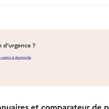
n d’urgence ?
e soins à domicile
nuaires et comparateur de p