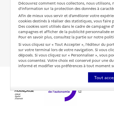
Solutions d'accueil temporaire
Découvrez comment nous collectons, nous utilisons, no
santé
d’information sur la protection des données à caractè
Partager son logement
Organiser à l'avance sa propre
Afin de mieux vous servir et d’améliorer votre expérien
protection
Vivre à domicile avec une
cookies destinés à réaliser des statistiques, vous faire
maladie ou un handicap
Des cookies sont utilisés dans le cadre de campagne 
Les mesures de protection
campagnes et afficher de la publicité personnalisée en
Être hospitalisé
Pour en savoir plus, consultez la partie sur notre polit
Les obligations de la famille
Fin de vie à domicile
Si vous cliquez sur « Tout Accepter », l’éditeur du por
À qui s’adresser ?
sur votre terminal lors de votre navigation. Si vous cl
déposés. Si vous cliquez sur « Personnaliser », vous p
Les politiques du grand âge
vous consentez. Votre choix est conservé pour une d
informé et modifier vos préférences à tout moment sur
Tout acce