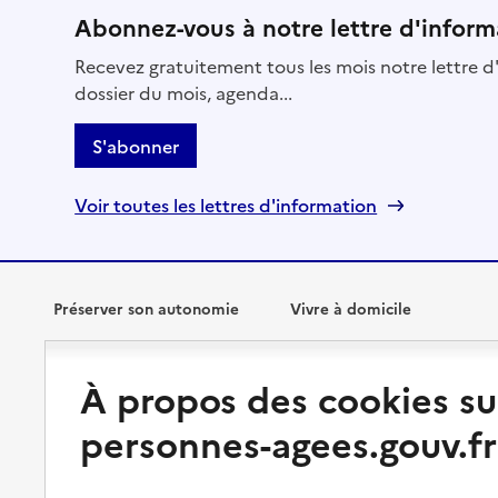
Abonnez-vous à notre lettre d'inform
Recevez gratuitement tous les mois notre lettre d'
dossier du mois, agenda...
S'abonner
Voir toutes les lettres d'information
Préserver son autonomie
Vivre à domicile
Perte d'autonomie : évaluation
Bénéficier d'aide à domicile
À propos des cookies su
et droits
Bénéficier de soins à domicile
personnes-agees.gouv.fr
Aménager son logement et
s'équiper
Aides financières
Préserver son autonomie et sa