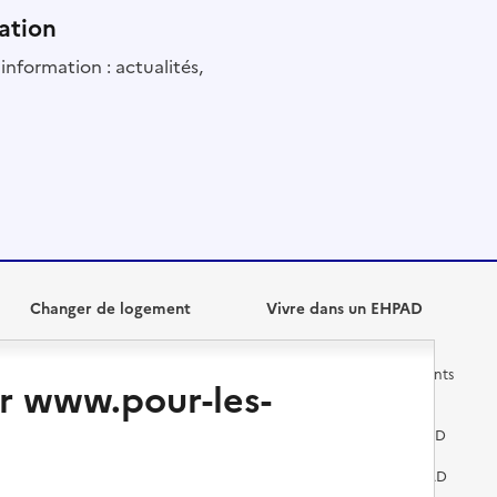
ation
information : actualités,
Changer de logement
Vivre dans un EHPAD
Les questions à se poser
Les différents établissements
r www.pour-les-
médicalisés
Vivre dans une résidence avec
services pour seniors
Préparer l'entrée en EHPAD
Vivre chez un proche
Aides financières en EHPAD