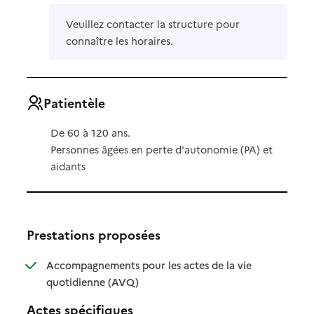
Veuillez contacter la structure pour
connaître les horaires.
Patientèle
De 60 à 120 ans.
Personnes âgées en perte d'autonomie (PA) et
aidants
Prestations proposées
Accompagnements pour les actes de la vie
: disponible
: non disponible
quotidienne (AVQ)
Actes spécifiques