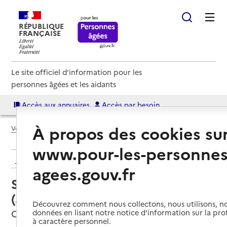
RÉPUBLIQUE
FRANÇAISE
Le site officiel d'information pour les
personnes âgées et les aidants
Accès aux annuaires
Accès par besoin
À propos des cookies su
Voir le fil d’Ariane
www.pour-les-personnes
Retour aux résultats de l'annuaire
agees.gouv.fr
Service autonomie à domicile
(aide) – UNA des Pays du Calaisis
Découvrez comment nous collectons, nous utilisons, no
Coquelles, PAS-DE-CALAIS
données en lisant notre notice d’information sur la pr
à caractère personnel.