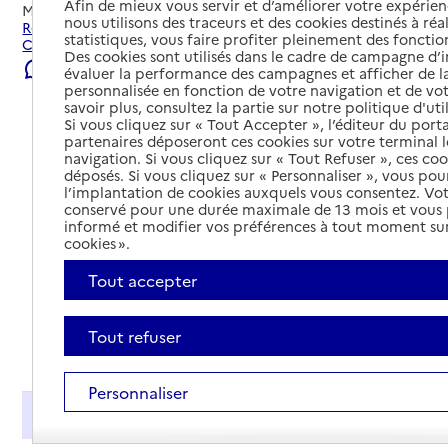
Afin de mieux vous servir et d’améliorer votre expérienc
Mis à jour le
22/07/2026
nous utilisons des traceurs et des cookies destinés à réal
Rechercher les établissements et services autour de
statistiques, vous faire profiter pleinement des fonction
Coquelles.
Des cookies sont utilisés dans le cadre de campagne d
Signaler une erreur
évaluer la performance des campagnes et afficher de la
personnalisée en fonction de votre navigation et de vot
savoir plus, consultez la partie sur notre politique d'uti
Si vous cliquez sur « Tout Accepter », l’éditeur du porta
partenaires déposeront ces cookies sur votre terminal l
navigation. Si vous cliquez sur « Tout Refuser », ces co
déposés. Si vous cliquez sur « Personnaliser », vous pou
l’implantation de cookies auxquels vous consentez. Vot
conservé pour une durée maximale de 13 mois et vous
informé et modifier vos préférences à tout moment sur
cookies ».
Tout accepter
Tout refuser
Tout déplier
Personnaliser
Présentation