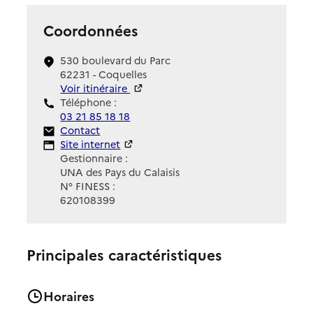
Coordonnées
530 boulevard du Parc
62231 - Coquelles
Voir itinéraire
Téléphone :
03 21 85 18 18
Contact
Contact
Site Internet
Site internet
Gestionnaire :
UNA des Pays du Calaisis
N° FINESS :
620108399
Principales caractéristiques
Horaires