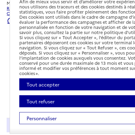
Afin de mieux vous servir et d’améliorer votre expérienc
Mis à jour le
07/08/2026
nous utilisons des traceurs et des cookies destinés à réal
Rechercher les établissements et services autour de
statistiques, vous faire profiter pleinement des fonction
Carvin.
Des cookies sont utilisés dans le cadre de campagne d
Signaler une erreur
évaluer la performance des campagnes et afficher de la
personnalisée en fonction de votre navigation et de vot
savoir plus, consultez la partie sur notre politique d'uti
Si vous cliquez sur « Tout Accepter », l’éditeur du porta
partenaires déposeront ces cookies sur votre terminal l
navigation. Si vous cliquez sur « Tout Refuser », ces co
déposés. Si vous cliquez sur « Personnaliser », vous pou
l’implantation de cookies auxquels vous consentez. Vot
conservé pour une durée maximale de 13 mois et vous
informé et modifier vos préférences à tout moment sur
cookies ».
Tout accepter
Tout refuser
Tout déplier
Personnaliser
Présentation