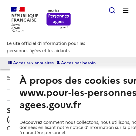
RÉPUBLIQUE
FRANÇAISE
Le site officiel d'information pour les
personnes âgées et les aidants
Accès aux annuaires
Accès par besoin
À propos des cookies su
Voir le fil d’Ariane
www.pour-les-personnes
Retour aux résultats de l'annuaire
agees.gouv.fr
Service autonomie à domicile
(aide) – Family dom
Découvrez comment nous collectons, nous utilisons, no
Carvin, PAS-DE-CALAIS
données en lisant notre notice d’information sur la pr
à caractère personnel.