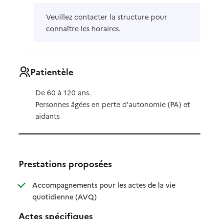
Veuillez contacter la structure pour
connaître les horaires.
Patientèle
De 60 à 120 ans.
Personnes âgées en perte d'autonomie (PA) et
aidants
Prestations proposées
Accompagnements pour les actes de la vie
: disponible
: non disponible
quotidienne (AVQ)
Actes spécifiques