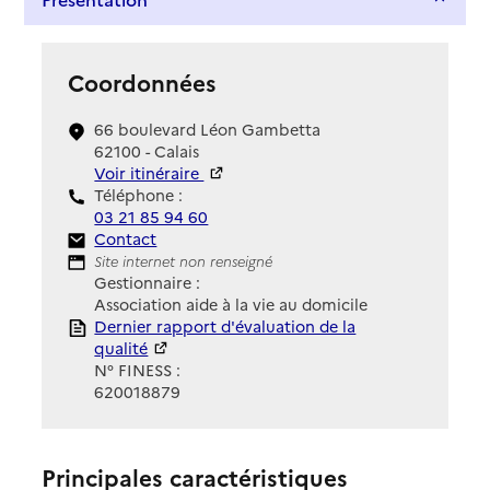
Coordonnées
66 boulevard Léon Gambetta
62100 - Calais
Voir itinéraire
Téléphone :
03 21 85 94 60
Contact
Contact
Site Internet
Site internet non renseigné
Gestionnaire :
Association aide à la vie au domicile
Rapport HAS
Dernier rapport d'évaluation de la
qualité
N° FINESS :
620018879
Principales caractéristiques