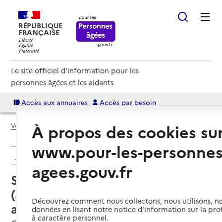
RÉPUBLIQUE
FRANÇAISE
Le site officiel d'information pour les
personnes âgées et les aidants
Accès aux annuaires
Accès par besoin
À propos des cookies su
Voir le fil d’Ariane
www.pour-les-personnes
Retour aux résultats de l'annuaire
agees.gouv.fr
Service autonomie à domicile
(aide) – Association aide à la vie
Découvrez comment nous collectons, nous utilisons, no
au domicile
données en lisant notre notice d’information sur la pr
à caractère personnel.