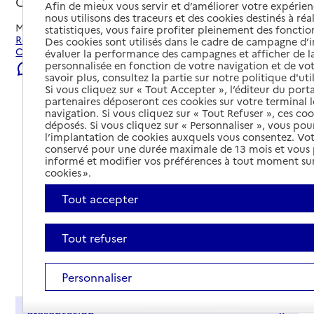
Calais, PAS-DE-CALAIS
Afin de mieux vous servir et d’améliorer votre expérienc
nous utilisons des traceurs et des cookies destinés à réal
Mis à jour le
06/08/2026
statistiques, vous faire profiter pleinement des fonction
Rechercher les établissements et services autour de
Des cookies sont utilisés dans le cadre de campagne d
Calais.
évaluer la performance des campagnes et afficher de la
personnalisée en fonction de votre navigation et de vot
Signaler une erreur
savoir plus, consultez la partie sur notre politique d'uti
Si vous cliquez sur « Tout Accepter », l’éditeur du porta
partenaires déposeront ces cookies sur votre terminal l
navigation. Si vous cliquez sur « Tout Refuser », ces co
déposés. Si vous cliquez sur « Personnaliser », vous pou
l’implantation de cookies auxquels vous consentez. Vot
conservé pour une durée maximale de 13 mois et vous
informé et modifier vos préférences à tout moment sur
cookies ».
Tout accepter
Tout refuser
Tout déplier
Personnaliser
Présentation