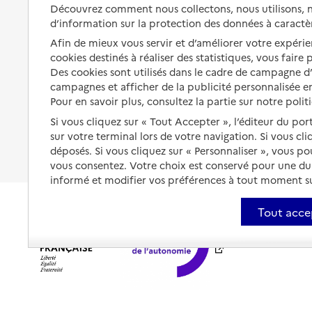
Solutions d'accueil temporaire
Découvrez comment nous collectons, nous utilisons, no
santé
d’information sur la protection des données à caractè
Partager son logement
Organiser à l'avance sa propre
Afin de mieux vous servir et d’améliorer votre expérien
protection
Vivre à domicile avec une
cookies destinés à réaliser des statistiques, vous faire
maladie ou un handicap
Des cookies sont utilisés dans le cadre de campagne 
Les mesures de protection
campagnes et afficher de la publicité personnalisée en
Être hospitalisé
Pour en savoir plus, consultez la partie sur notre polit
Les obligations de la famille
Fin de vie à domicile
Si vous cliquez sur « Tout Accepter », l’éditeur du por
À qui s’adresser ?
sur votre terminal lors de votre navigation. Si vous cl
déposés. Si vous cliquez sur « Personnaliser », vous p
Les politiques du grand âge
vous consentez. Votre choix est conservé pour une d
informé et modifier vos préférences à tout moment sur
Tout acce