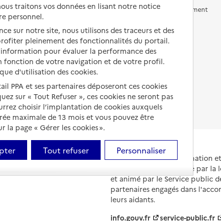
us traitons vos données en lisant notre notice
Vivre en accueil familial
Prévention, accompagnement
re personnel.
et soins
Autres solutions de logement
ce sur notre site, nous utilisons des traceurs et des
Comprendre les prix en
 profiter pleinement des fonctionnalités du portail.
EHPAD
d’information pour évaluer la performance des
 fonction de votre navigation et de votre profil.
Droits en EHPAD
ique d'utilisation des cookies.
Fin de vie en EHPAD
tail PPA et ses partenaires déposeront ces cookies
iquez sur « Tout Refuser », ces cookies ne seront pas
ourrez choisir l’implantation de cookies auxquels
urée maximale de 13 mois et vous pouvez être
 la page « Gérer les cookies ».
pter
Tout refuser
Personnaliser
Portail national d'information 
et de leurs proches, créé par la l
et animé par le Service public 
partenaires engagés dans l'acc
leurs aidants.
info.gouv.fr
service-public.fr