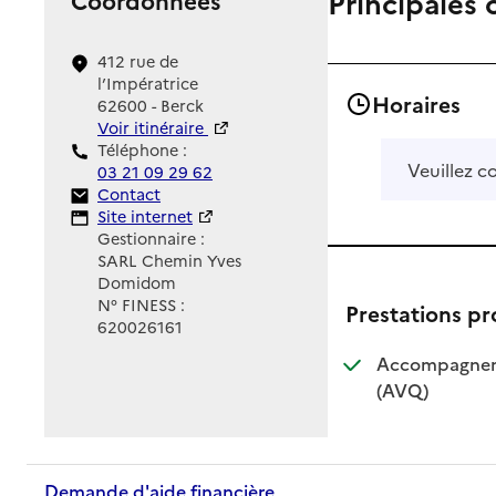
Principales 
412 rue de
l’Impératrice
Horaires
62600 - Berck
Voir itinéraire
Téléphone :
Veuillez c
03 21 09 29 62
Contact
Contact
Site Internet
Site internet
Gestionnaire :
SARL Chemin Yves
Domidom
N° FINESS :
Prestations p
620026161
Accompagnemen
: disponible
: non dispo
(AVQ)
Demande d'aide financière