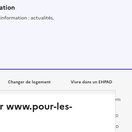
ation
information : actualités,
Changer de logement
Vivre dans un EHPAD
Les questions à se poser
Les différents établissements
r www.pour-les-
médicalisés
Vivre dans une résidence avec
services pour seniors
Préparer l'entrée en EHPAD
Vivre chez un proche
Aides financières en EHPAD