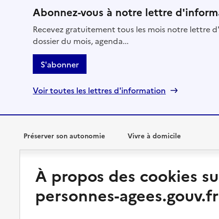
Abonnez-vous à notre lettre d'inform
Recevez gratuitement tous les mois notre lettre d'
dossier du mois, agenda...
S'abonner
Voir toutes les lettres d'information
Préserver son autonomie
Vivre à domicile
Perte d'autonomie : évaluation
Bénéficier d'aide à domicile
À propos des cookies su
et droits
Bénéficier de soins à domicile
personnes-agees.gouv.fr
Aménager son logement et
s'équiper
Aides financières
Préserver son autonomie et sa