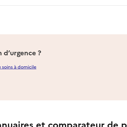
n d’urgence ?
e soins à domicile
nuaires et comparateur de p