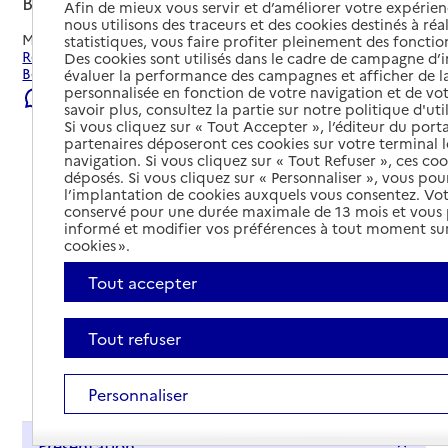
Beaurains, PAS-DE-CALAIS
Afin de mieux vous servir et d’améliorer votre expérienc
nous utilisons des traceurs et des cookies destinés à réal
Mis à jour le
22/07/2026
statistiques, vous faire profiter pleinement des fonction
Rechercher les établissements et services autour de
Des cookies sont utilisés dans le cadre de campagne d
Beaurains.
évaluer la performance des campagnes et afficher de la
personnalisée en fonction de votre navigation et de vot
Signaler une erreur
savoir plus, consultez la partie sur notre politique d'uti
Si vous cliquez sur « Tout Accepter », l’éditeur du porta
partenaires déposeront ces cookies sur votre terminal l
navigation. Si vous cliquez sur « Tout Refuser », ces co
déposés. Si vous cliquez sur « Personnaliser », vous pou
l’implantation de cookies auxquels vous consentez. Vot
conservé pour une durée maximale de 13 mois et vous
informé et modifier vos préférences à tout moment sur
cookies ».
Tout accepter
Tout refuser
Tout déplier
Personnaliser
Présentation