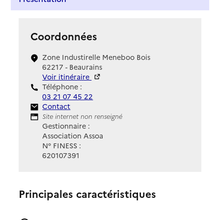
Coordonnées
Zone Industirelle Meneboo Bois
62217 - Beaurains
Voir itinéraire
Téléphone :
03 21 07 45 22
Contact
Contact
Site Internet
Site internet non renseigné
Gestionnaire :
Association Assoa
N° FINESS :
620107391
Principales caractéristiques