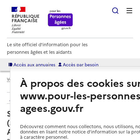
RÉPUBLIQUE
FRANÇAISE
Le site officiel d'information pour les
personnes âgées et les aidants
Accès aux annuaires
Accès par besoin
À propos des cookies su
Voir le fil d’Ariane
www.pour-les-personnes
Retour aux résultats de l'annuaire
agees.gouv.fr
Service autonomie à domicile
(aide) – Services de l'Association
Découvrez comment nous collectons, nous utilisons, no
Assoa
données en lisant notre notice d’information sur la pr
à caractère personnel.