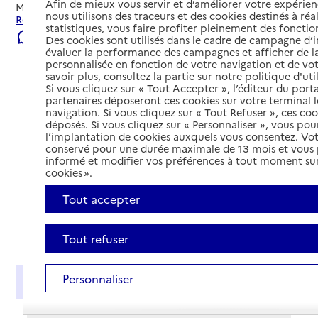
Afin de mieux vous servir et d’améliorer votre expérienc
Mis à jour le
22/07/2026
nous utilisons des traceurs et des cookies destinés à réal
Rechercher les établissements et services autour de Arras.
statistiques, vous faire profiter pleinement des fonction
Signaler une erreur
Des cookies sont utilisés dans le cadre de campagne d
évaluer la performance des campagnes et afficher de la
personnalisée en fonction de votre navigation et de vot
savoir plus, consultez la partie sur notre politique d'uti
Si vous cliquez sur « Tout Accepter », l’éditeur du porta
partenaires déposeront ces cookies sur votre terminal l
navigation. Si vous cliquez sur « Tout Refuser », ces co
déposés. Si vous cliquez sur « Personnaliser », vous pou
l’implantation de cookies auxquels vous consentez. Vot
conservé pour une durée maximale de 13 mois et vous
informé et modifier vos préférences à tout moment sur
cookies ».
Tout accepter
Tout déplier
Tout refuser
Personnaliser
Présentation