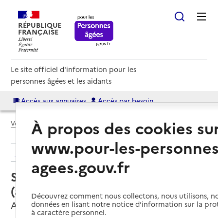
RÉPUBLIQUE
FRANÇAISE
Le site officiel d'information pour les
personnes âgées et les aidants
Accès aux annuaires
Accès par besoin
À propos des cookies su
Voir le fil d’Ariane
www.pour-les-personnes
Retour aux résultats de l'annuaire
agees.gouv.fr
Service autonomie à domicile
(aide) – ADMR
Découvrez comment nous collectons, nous utilisons, no
Arras, PAS-DE-CALAIS
données en lisant notre notice d’information sur la pr
à caractère personnel.