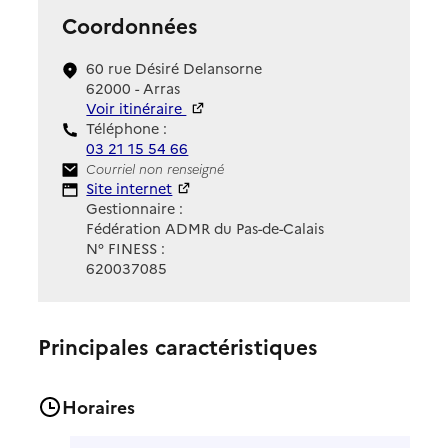
Coordonnées
60 rue Désiré Delansorne
62000 - Arras
Voir itinéraire
Téléphone :
03 21 15 54 66
Contact
Courriel non renseigné
Site Internet
Site internet
Gestionnaire :
Fédération ADMR du Pas-de-Calais
N° FINESS :
620037085
Principales caractéristiques
Horaires