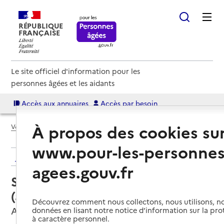
RÉPUBLIQUE
FRANÇAISE
Le site officiel d'information pour les
personnes âgées et les aidants
Accès aux annuaires
Accès par besoin
À propos des cookies su
Voir le fil d’Ariane
www.pour-les-personnes
Retour aux résultats de l'annuaire
agees.gouv.fr
Service autonomie à domicile
(aide) – AADS
Découvrez comment nous collectons, nous utilisons, no
Arques, PAS-DE-CALAIS
données en lisant notre notice d’information sur la pr
à caractère personnel.