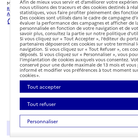
Afin de mieux vous servir et d’améliorer votre expérienc
Mis à jour le
07/08/2026
nous utilisons des traceurs et des cookies destinés à réal
Rechercher les établissements et services autour de
statistiques, vous faire profiter pleinement des fonction
Arques.
Des cookies sont utilisés dans le cadre de campagne d
Signaler une erreur
évaluer la performance des campagnes et afficher de la
personnalisée en fonction de votre navigation et de vot
savoir plus, consultez la partie sur notre politique d'uti
Si vous cliquez sur « Tout Accepter », l’éditeur du porta
partenaires déposeront ces cookies sur votre terminal l
navigation. Si vous cliquez sur « Tout Refuser », ces co
déposés. Si vous cliquez sur « Personnaliser », vous pou
l’implantation de cookies auxquels vous consentez. Vot
conservé pour une durée maximale de 13 mois et vous
informé et modifier vos préférences à tout moment sur
cookies ».
Tout accepter
Tout refuser
Tout déplier
Personnaliser
Présentation