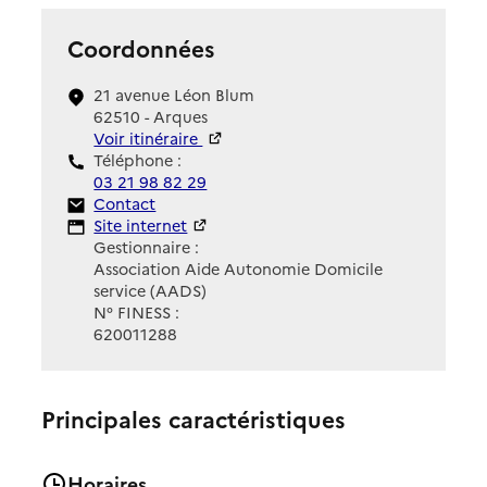
Coordonnées
21 avenue Léon Blum
62510 - Arques
Voir itinéraire
Téléphone :
03 21 98 82 29
Contact
Contact
Site Internet
Site internet
Gestionnaire :
Association Aide Autonomie Domicile
service (AADS)
N° FINESS :
620011288
Principales caractéristiques
Horaires