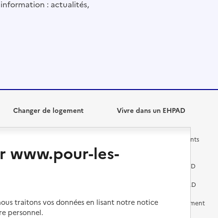
information : actualités,
Changer de logement
Vivre dans un EHPAD
Les questions à se poser
Les différents établissements
r www.pour-les-
médicalisés
Vivre dans une résidence avec
services pour seniors
Préparer l'entrée en EHPAD
Vivre chez un proche
Aides financières en EHPAD
us traitons vos données en lisant notre notice
Vivre en accueil familial
Prévention, accompagnement
et soins
re personnel.