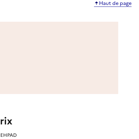
Haut de page
rix
es EHPAD