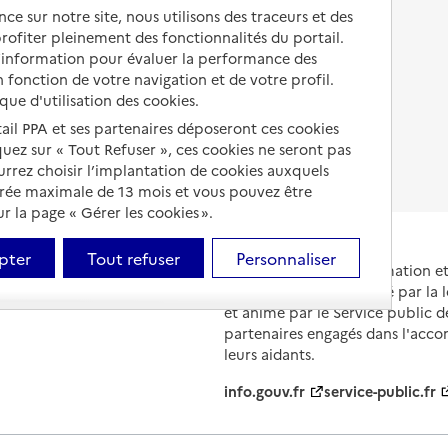
Autres solutions de logement
ce sur notre site, nous utilisons des traceurs et des
Comprendre les prix en
 profiter pleinement des fonctionnalités du portail.
EHPAD
d’information pour évaluer la performance des
 fonction de votre navigation et de votre profil.
Droits en EHPAD
ique d'utilisation des cookies.
Fin de vie en EHPAD
tail PPA et ses partenaires déposeront ces cookies
iquez sur « Tout Refuser », ces cookies ne seront pas
ourrez choisir l’implantation de cookies auxquels
urée maximale de 13 mois et vous pouvez être
 la page « Gérer les cookies ».
pter
Tout refuser
Personnaliser
Portail national d'information 
et de leurs proches, créé par la l
et animé par le Service public 
partenaires engagés dans l'acc
leurs aidants.
info.gouv.fr
service-public.fr