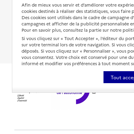
Organiser à l'avance sa propre
Afin de mieux vous servir et d’améliorer votre expérien
protection
Vivre à domicile avec une
cookies destinés à réaliser des statistiques, vous faire
maladie ou un handicap
Des cookies sont utilisés dans le cadre de campagne 
Les mesures de protection
campagnes et afficher de la publicité personnalisée en
Être hospitalisé
Les obligations de la famille
Pour en savoir plus, consultez la partie sur notre polit
Fin de vie à domicile
Si vous cliquez sur « Tout Accepter », l’éditeur du por
À qui s’adresser ?
sur votre terminal lors de votre navigation. Si vous cl
déposés. Si vous cliquez sur « Personnaliser », vous p
Les politiques du grand âge
vous consentez. Votre choix est conservé pour une d
informé et modifier vos préférences à tout moment sur
Tout acce