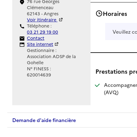
76 rue Georges
Clémenceau
Horaires
62143 - Angres
Voir itinéraire
Téléphone :
Veuillez c
03 21 29 19 00
Contact
Contact
Site Internet
Site internet
Gestionnaire :
Association ADSP de la
Gohelle
N° FINESS :
Prestations p
620014639
Accompagnemen
: disponible
: non dispo
(AVQ)
Demande d'aide financière