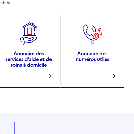
rches
Annuaire des
Annuaire des
services d’aide et de
numéros utiles
soins à domicile