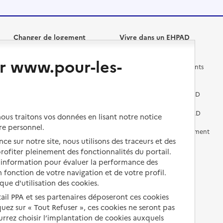
Changer de logement
Vivre dans un EHPAD
r www.pour-les-
Les questions à se poser
Les différents établissements
médicalisés
Vivre dans une résidence avec
services pour seniors
Préparer l'entrée en EHPAD
Vivre chez un proche
Aides financières en EHPAD
us traitons vos données en lisant notre notice
re personnel.
Vivre en accueil familial
Prévention, accompagnement
et soins
ce sur notre site, nous utilisons des traceurs et des
Autres solutions de logement
 profiter pleinement des fonctionnalités du portail.
Comprendre les prix en
d’information pour évaluer la performance des
EHPAD
 fonction de votre navigation et de votre profil.
ique d'utilisation des cookies.
Droits en EHPAD
tail PPA et ses partenaires déposeront ces cookies
Fin de vie en EHPAD
iquez sur « Tout Refuser », ces cookies ne seront pas
ourrez choisir l’implantation de cookies auxquels