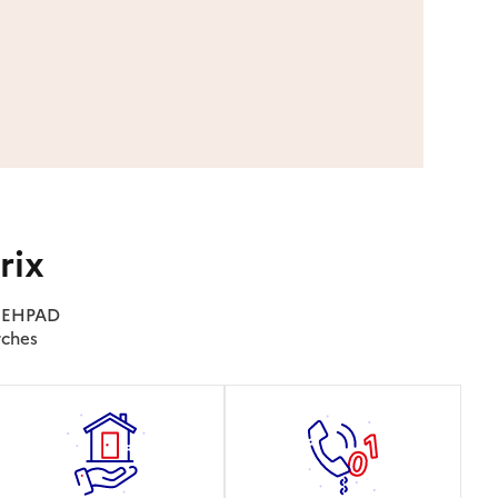
rix
es EHPAD
rches