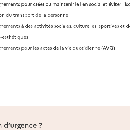
ents pour créer ou maintenir le lien social et éviter l'i
: disponible
: non disponible
on du transport de la personne
ents à des activités sociales, culturelles, sportives et de 
: disponible
: non disponible
o-esthétiques
: disponib
: non disp
ments pour les actes de la vie quotidienne (AVQ)
n d’urgence ?