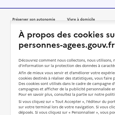
Préserver son autonomie
Vivre à domicile
À propos des cookies su
Perte d'autonomie : évaluation
Bénéficier d'aide à domicile
et droits
personnes-agees.gouv.fr
Bénéficier de soins à domicile
Aménager son logement et
s'équiper
Aides financières
Découvrez comment nous collectons, nous utilisons, no
Préserver son autonomie et sa
Solutions d'accueil temporaire
d’information sur la protection des données à caractè
santé
Afin de mieux vous servir et d’améliorer votre expérien
Partager son logement
Organiser à l'avance sa propre
cookies destinés à réaliser des statistiques, vous faire
protection
Vivre à domicile avec une
Des cookies sont utilisés dans le cadre de campagne 
maladie ou un handicap
campagnes et afficher de la publicité personnalisée en
Les mesures de protection
Pour en savoir plus, consultez la partie sur notre polit
Être hospitalisé
Les obligations de la famille
Si vous cliquez sur « Tout Accepter », l’éditeur du por
sur votre terminal lors de votre navigation. Si vous cl
Fin de vie à domicile
À qui s’adresser ?
déposés. Si vous cliquez sur « Personnaliser », vous p