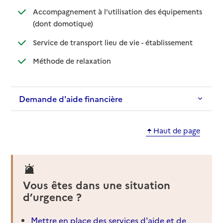
Accompagnement à l'utilisation des équipements
: disponible
: non disponible
(dont domotique)
: disponible
: non disponi
Service de transport lieu de vie - établissement
: disponible
: non disponible
Méthode de relaxation
Demande d'aide financière
Haut de page
Vous êtes dans une situation
d’urgence ?
Mettre en place des services d'aide et de