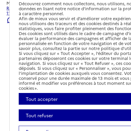
Mis à jour le
23/07/2026
Découvrez comment nous collectons, nous utilisons, no
Rechercher les établissements et services autour de Paris
données en lisant notre notice d’information sur la pr
11e Arrondissement.
à caractère personnel.
Afin de mieux vous servir et d’améliorer votre expérienc
Signaler une erreur
nous utilisons des traceurs et des cookies destinés à réal
statistiques, vous faire profiter pleinement des fonction
Des cookies sont utilisés dans le cadre de campagne d
évaluer la performance des campagnes et afficher de la
personnalisée en fonction de votre navigation et de vot
savoir plus, consultez la partie sur notre politique d'uti
Si vous cliquez sur « Tout Accepter », l’éditeur du porta
partenaires déposeront ces cookies sur votre terminal l
navigation. Si vous cliquez sur « Tout Refuser », ces co
déposés. Si vous cliquez sur « Personnaliser », vous pou
l’implantation de cookies auxquels vous consentez. Vot
conservé pour une durée maximale de 13 mois et vous
informé et modifier vos préférences à tout moment sur
cookies ».
Tout accepter
Tout refuser
Tout déplier