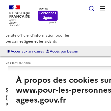
RÉPUBLIQUE
FRANÇAISE
Le site officiel d'information pour les
personnes âgées et les aidants
Accès aux annuaires
Accès par besoin
Voir le fil d’Ariane
À propos des cookies su
Retour aux résultats de l'annuaire
www.pour-les-personnes
Service autonomie à domicile
(aide) – O2
agees.gouv.fr
Paris 11e Arrondissement, PARIS