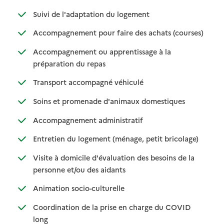
: disponible
: non disponible
Suivi de l'adaptation du logement
: disponib
: non disp
Accompagnement pour faire des achats (courses)
Accompagnement ou apprentissage à la
: disponible
: non disponible
préparation du repas
: disponible
: non disponible
Transport accompagné véhiculé
: disponible
: non disponibl
Soins et promenade d'animaux domestiques
: disponible
: non disponible
Accompagnement administratif
: disponible
: non dispo
Entretien du logement (ménage, petit bricolage)
Visite à domicile d'évaluation des besoins de la
: disponible
: non disponible
personne et/ou des aidants
: disponible
: non disponible
Animation socio-culturelle
Coordination de la prise en charge du COVID
: disponible
: non disponible
long