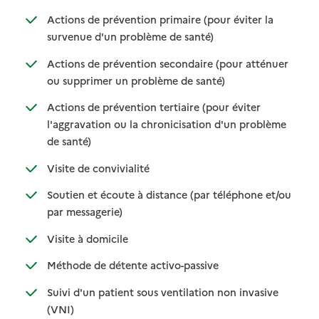
Actions de prévention primaire (pour éviter la
: disponible
: non disponible
survenue d'un problème de santé)
Actions de prévention secondaire (pour atténuer
: disponible
: non disponible
ou supprimer un problème de santé)
Actions de prévention tertiaire (pour éviter
l'aggravation ou la chronicisation d'un problème
: disponible
: non disponible
de santé)
: disponible
: non disponible
Visite de convivialité
Soutien et écoute à distance (par téléphone et/ou
: disponible
: non disponible
par messagerie)
: disponible
: non disponible
Visite à domicile
: disponible
: non disponible
Méthode de détente activo-passive
Suivi d'un patient sous ventilation non invasive
: disponible
: non disponible
(VNI)