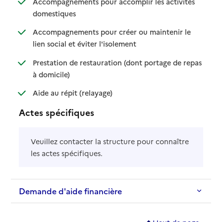
Accompagnements pour accomplir les activités
: disponible
: non disponible
domestiques
Accompagnements pour créer ou maintenir le
: disponible
: non disponible
lien social et éviter l'isolement
Prestation de restauration (dont portage de repas
: disponible
: non disponible
à domicile)
: disponible
: non disponible
Aide au répit (relayage)
Actes spécifiques
Veuillez contacter la structure pour connaître
les actes spécifiques.
Demande d'aide financière