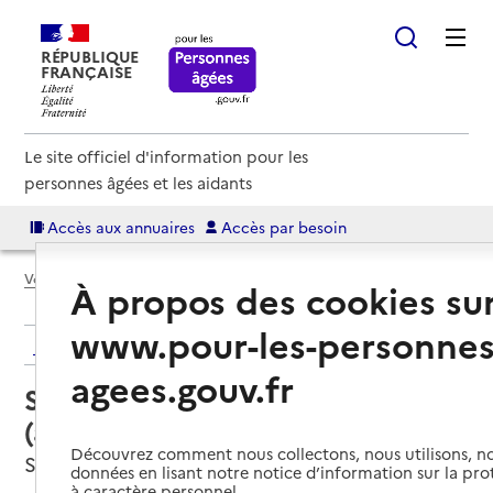
RÉPUBLIQUE
FRANÇAISE
Le site officiel d'information pour les
personnes âgées et les aidants
Accès aux annuaires
Accès par besoin
Voir le fil d’Ariane
À propos des cookies su
www.pour-les-personnes
Retour aux résultats de l'annuaire
agees.gouv.fr
Service autonomie à domicile
(aide) – ADMR
Découvrez comment nous collectons, nous utilisons, no
Sablons sur Huisne, ORNE
données en lisant notre notice d’information sur la pr
à caractère personnel.