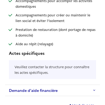
Accompagnements pour accomplir les activités
: disponible
: non disponible
domestiques
Accompagnements pour créer ou maintenir le
: disponible
: non disponible
lien social et éviter l'isolement
Prestation de restauration (dont portage de repas
: disponible
: non disponible
à domicile)
: disponible
: non disponible
Aide au répit (relayage)
Actes spécifiques
Veuillez contacter la structure pour connaître
les actes spécifiques.
Demande d'aide financière