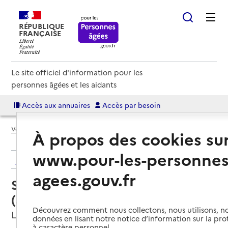
RÉPUBLIQUE
FRANÇAISE
Le site officiel d'information pour les
personnes âgées et les aidants
Accès aux annuaires
Accès par besoin
Voir le fil d’Ariane
À propos des cookies su
www.pour-les-personnes
Retour aux résultats de l'annuaire
agees.gouv.fr
Service autonomie à domicile
(aide) – Âges & Vie
Découvrez comment nous collectons, nous utilisons, no
Lonlay-l'Abbaye, ORNE
données en lisant notre notice d’information sur la pr
à caractère personnel.