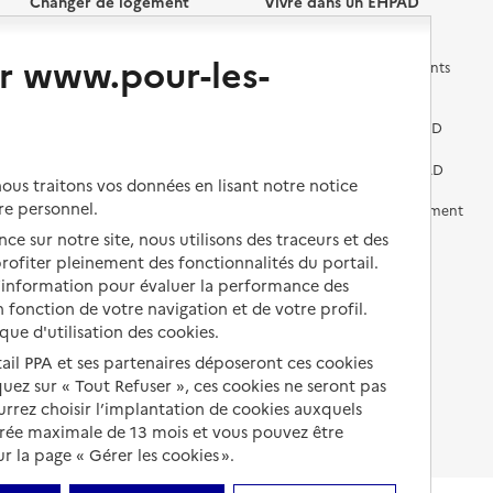
Changer de logement
Vivre dans un EHPAD
r www.pour-les-
Les questions à se poser
Les différents établissements
médicalisés
Vivre dans une résidence avec
services pour seniors
Préparer l'entrée en EHPAD
Vivre chez un proche
Aides financières en EHPAD
us traitons vos données en lisant notre notice
re personnel.
Vivre en accueil familial
Prévention, accompagnement
et soins
ce sur notre site, nous utilisons des traceurs et des
Autres solutions de logement
 profiter pleinement des fonctionnalités du portail.
Comprendre les prix en
d’information pour évaluer la performance des
EHPAD
 fonction de votre navigation et de votre profil.
ique d'utilisation des cookies.
Droits en EHPAD
tail PPA et ses partenaires déposeront ces cookies
Fin de vie en EHPAD
iquez sur « Tout Refuser », ces cookies ne seront pas
ourrez choisir l’implantation de cookies auxquels
urée maximale de 13 mois et vous pouvez être
 la page « Gérer les cookies ».