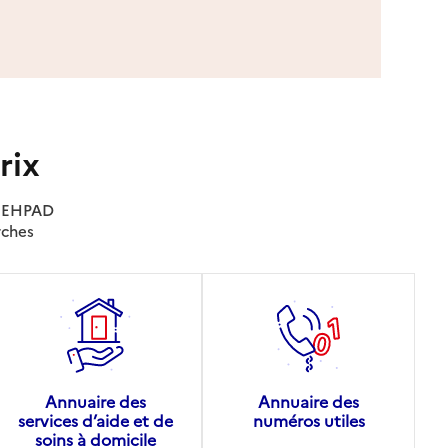
rix
es EHPAD
rches
Annuaire des
Annuaire des
services d’aide et de
numéros utiles
soins à domicile