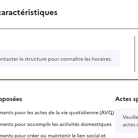
caractéristiques
ontacter la structure pour connaître les horaires.
roposées
Actes s
: disponible
: non disponi
ts pour les actes de la vie quotidienne (AVQ)
Veuill
: disponible
: non disponib
ts pour accomplir les activités domestiques
actes 
s pour créer ou maintenir le lien social et