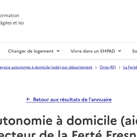
nformation
âgées et les
Changer de logement
Vivre dans un EHPAD
So
ervice autonomie à domicile (aide) par département
Orne (61)
La Fert
Retour aux résultats de l'annuaire
utonomie à domicile (a
ecteur de la Ferté Fresn