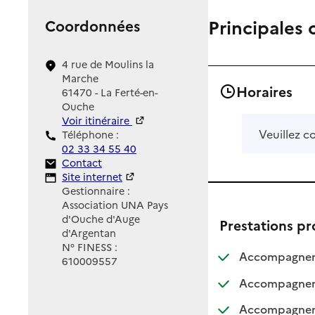
Principales 
Coordonnées
4 rue de Moulins la
Marche
Horaires
61470 - La Ferté-en-
Ouche
Voir itinéraire
Veuillez c
Téléphone :
02 33 34 55 40
Contact
Contact
Site Internet
Site internet
Gestionnaire :
Association UNA Pays
d'Ouche d'Auge
Prestations p
d'Argentan
N° FINESS :
Accompagnemen
610009557
Accompagnemen
Accompagnement