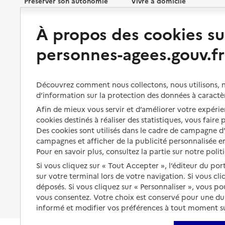
Préserver son autonomie
Vivre à domicile
À propos des cookies su
Perte d'autonomie : évaluation
Bénéficier d'aide à domicile
et droits
personnes-agees.gouv.fr
Bénéficier de soins à domicile
Aménager son logement et
s'équiper
Aides financières
Découvrez comment nous collectons, nous utilisons, no
Préserver son autonomie et sa
Solutions d'accueil temporaire
santé
d’information sur la protection des données à caractè
Partager son logement
Afin de mieux vous servir et d’améliorer votre expérien
Organiser à l'avance sa propre
cookies destinés à réaliser des statistiques, vous faire
protection
Vivre à domicile avec une
Des cookies sont utilisés dans le cadre de campagne 
maladie ou un handicap
campagnes et afficher de la publicité personnalisée en
Les mesures de protection
Pour en savoir plus, consultez la partie sur notre polit
Être hospitalisé
Les obligations de la famille
Si vous cliquez sur « Tout Accepter », l’éditeur du por
Fin de vie à domicile
sur votre terminal lors de votre navigation. Si vous cl
À qui s’adresser ?
déposés. Si vous cliquez sur « Personnaliser », vous p
vous consentez. Votre choix est conservé pour une d
Les politiques du grand âge
informé et modifier vos préférences à tout moment sur