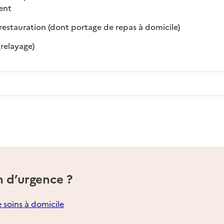
 disponible
 non disponible
ment
: disponible
: non disponibl
restauration (dont portage de repas à domicile)
: disponible
: non disponible
(relayage)
n d’urgence ?
e soins à domicile