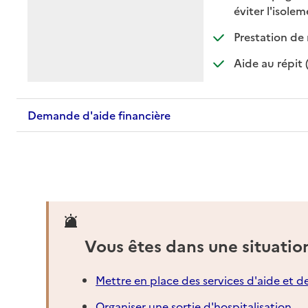
:
:
éviter l'isole
Prestation de 
Aide au répit 
Demande d'aide financière
Vous êtes dans une situatio
Mettre en place des services d'aide et d
Organiser une sortie d'hospitalisation