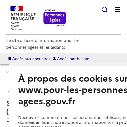
RÉPUBLIQUE
FRANÇAISE
Le site officiel d'information pour les
personnes âgées et les aidants
Accès aux annuaires
Accès par besoin
Voir le fil d’Ariane
À propos des cookies su
www.pour-les-personnes
Retour aux résultats de l'annuaire
agees.gouv.fr
Service autonomie à domicile
(aide) – Marius
Découvrez comment nous collectons, nous utilisons, no
Damigny, ORNE
données en lisant notre notice d’information sur la pr
à caractère personnel.