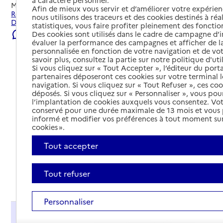
Mis à jour le
08/08/2026
Afin de mieux vous servir et d’améliorer votre expérienc
Rechercher les établissements et services autour de
nous utilisons des traceurs et des cookies destinés à réal
Damigny.
statistiques, vous faire profiter pleinement des fonction
Des cookies sont utilisés dans le cadre de campagne d
Signaler une erreur
évaluer la performance des campagnes et afficher de la
personnalisée en fonction de votre navigation et de vot
savoir plus, consultez la partie sur notre politique d'uti
Si vous cliquez sur « Tout Accepter », l’éditeur du porta
partenaires déposeront ces cookies sur votre terminal l
navigation. Si vous cliquez sur « Tout Refuser », ces co
déposés. Si vous cliquez sur « Personnaliser », vous pou
l’implantation de cookies auxquels vous consentez. Vot
conservé pour une durée maximale de 13 mois et vous
informé et modifier vos préférences à tout moment sur
cookies ».
Tout accepter
Tout refuser
Tout déplier
Personnaliser
Présentation