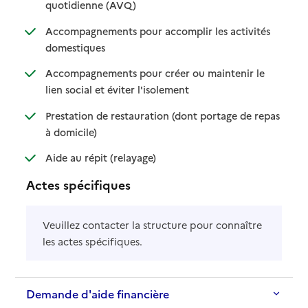
: disponible
: non disponible
quotidienne (AVQ)
Accompagnements pour accomplir les activités
: disponible
: non disponible
domestiques
Accompagnements pour créer ou maintenir le
: disponible
: non disponible
lien social et éviter l'isolement
Prestation de restauration (dont portage de repas
: disponible
: non disponible
à domicile)
: disponible
: non disponible
Aide au répit (relayage)
Actes spécifiques
Veuillez contacter la structure pour connaître
les actes spécifiques.
Demande d'aide financière