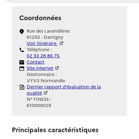
Coordonnées
Rue des Lavandières
61250 - Damigny
Voir itinéraire
Téléphone :
02 33 28 86 75
Contact
Contact
Site Internet
Site internet
Gestionnaire :
VYV3 Normandie
Rapport HAS
Dernier rapport d'évaluation de la
qualité
N° FINESS :
610009029
Principales caractéristiques