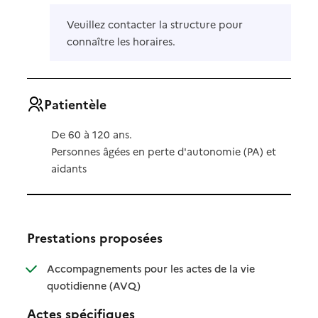
Veuillez contacter la structure pour
connaître les horaires.
Patientèle
De 60 à 120 ans.
Personnes âgées en perte d'autonomie (PA) et
aidants
Prestations proposées
Accompagnements pour les actes de la vie
: disponible
: non disponible
quotidienne (AVQ)
Actes spécifiques