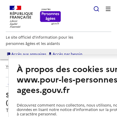
RÉPUBLIQUE
FRANÇAISE
Le site officiel d'information pour les
personnes âgées et les aidants
Accès aux annuaires
Accès par besoin
À propos des cookies su
Voir le fil d’Ariane
www.pour-les-personnes
Retour aux résultats de l'annuaire
agees.gouv.fr
Service autonomie à domicile
(aide) – Azaé Services
Découvrez comment nous collectons, nous utilisons, no
Thourotte, OISE
données en lisant notre notice d’information sur la pr
à caractère personnel.