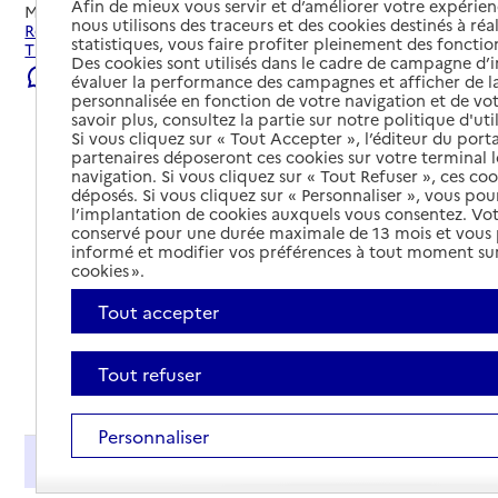
Afin de mieux vous servir et d’améliorer votre expérienc
Mis à jour le
22/07/2026
nous utilisons des traceurs et des cookies destinés à réal
Rechercher les établissements et services autour de
statistiques, vous faire profiter pleinement des fonction
Thourotte.
Des cookies sont utilisés dans le cadre de campagne d
Signaler une erreur
évaluer la performance des campagnes et afficher de la
personnalisée en fonction de votre navigation et de vot
savoir plus, consultez la partie sur notre politique d'uti
Si vous cliquez sur « Tout Accepter », l’éditeur du porta
partenaires déposeront ces cookies sur votre terminal l
navigation. Si vous cliquez sur « Tout Refuser », ces co
déposés. Si vous cliquez sur « Personnaliser », vous pou
l’implantation de cookies auxquels vous consentez. Vot
conservé pour une durée maximale de 13 mois et vous
informé et modifier vos préférences à tout moment sur
cookies ».
Tout accepter
Tout refuser
Tout déplier
Personnaliser
Présentation