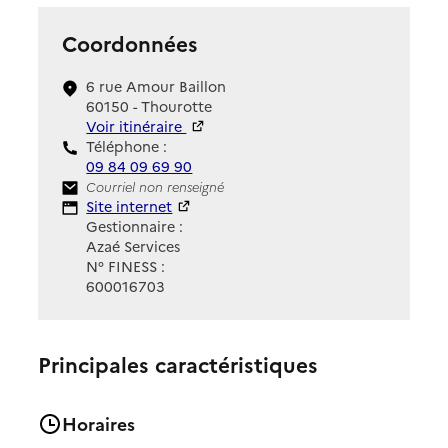
Coordonnées
6 rue Amour Baillon
60150 - Thourotte
Voir itinéraire
Téléphone :
09 84 09 69 90
Contact
Courriel non renseigné
Site Internet
Site internet
Gestionnaire :
Azaé Services
N° FINESS :
600016703
Principales caractéristiques
Horaires