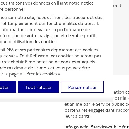
us traitons vos données en lisant notre notice
Vivre en accueil familial
Prévention, accompagnement
re personnel.
et soins
Autres solutions de logement
ce sur notre site, nous utilisons des traceurs et des
Comprendre les prix en
 profiter pleinement des fonctionnalités du portail.
EHPAD
d’information pour évaluer la performance des
 fonction de votre navigation et de votre profil.
Droits en EHPAD
ique d'utilisation des cookies.
Fin de vie en EHPAD
tail PPA et ses partenaires déposeront ces cookies
iquez sur « Tout Refuser », ces cookies ne seront pas
ourrez choisir l’implantation de cookies auxquels
urée maximale de 13 mois et vous pouvez être
 la page « Gérer les cookies ».
pter
Tout refuser
Personnaliser
Portail national d'information 
et de leurs proches, créé par la l
et animé par le Service public 
partenaires engagés dans l'acc
leurs aidants.
info.gouv.fr
service-public.fr