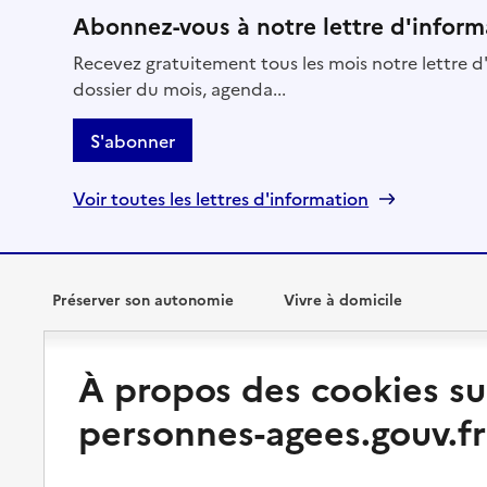
Abonnez-vous à notre lettre d'inform
Recevez gratuitement tous les mois notre lettre d'
dossier du mois, agenda...
S'abonner
Voir toutes les lettres d'information
Préserver son autonomie
Vivre à domicile
Perte d'autonomie : évaluation
Bénéficier d'aide à domicile
À propos des cookies su
et droits
Bénéficier de soins à domicile
personnes-agees.gouv.fr
Aménager son logement et
s'équiper
Aides financières
Préserver son autonomie et sa