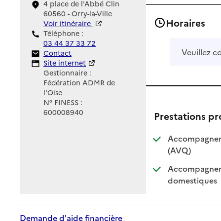
4 place de l'Abbé Clin
60560 - Orry-la-Ville
Horaires
Voir itinéraire
Téléphone :
03 44 37 33 72
Veuillez c
Contact
Contact
Site Internet
Site internet
Gestionnaire :
Fédération ADMR de
l'Oise
N° FINESS :
600008940
Prestations p
Accompagnemen
: disponible
: non dispo
(AVQ)
Accompagnemen
: dis
: non
domestiques
Demande d'aide financière