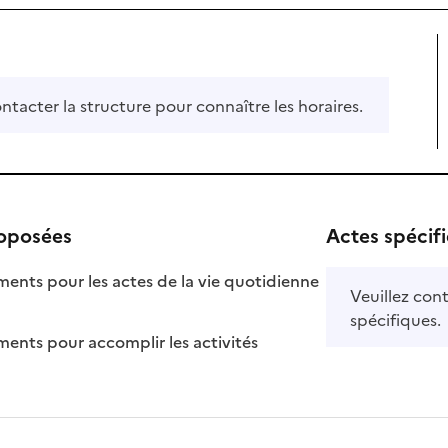
ontacter la structure pour connaître les horaires.
roposées
Actes spécif
ts pour les actes de la vie quotidienne
Veuillez cont
nible
spécifiques.
ts pour accomplir les activités
ponible
 disponible