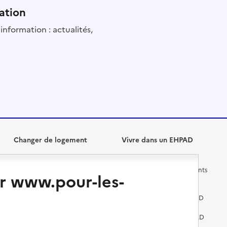
ation
information : actualités,
Changer de logement
Vivre dans un EHPAD
Les questions à se poser
Les différents établissements
r www.pour-les-
médicalisés
Vivre dans une résidence avec
services pour seniors
Préparer l'entrée en EHPAD
Vivre chez un proche
Aides financières en EHPAD