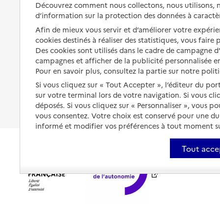
Solutions d'accueil temporaire
Découvrez comment nous collectons, nous utilisons, no
santé
d’information sur la protection des données à caractè
Partager son logement
Organiser à l'avance sa propre
Afin de mieux vous servir et d’améliorer votre expérien
protection
Vivre à domicile avec une
cookies destinés à réaliser des statistiques, vous faire
maladie ou un handicap
Des cookies sont utilisés dans le cadre de campagne 
Les mesures de protection
campagnes et afficher de la publicité personnalisée en
Être hospitalisé
Pour en savoir plus, consultez la partie sur notre polit
Les obligations de la famille
Fin de vie à domicile
Si vous cliquez sur « Tout Accepter », l’éditeur du por
À qui s’adresser ?
sur votre terminal lors de votre navigation. Si vous cl
déposés. Si vous cliquez sur « Personnaliser », vous p
Les politiques du grand âge
vous consentez. Votre choix est conservé pour une d
informé et modifier vos préférences à tout moment sur
Tout acce