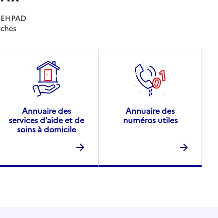
es EHPAD
rches
Annuaire des
Annuaire des
services d’aide et de
numéros utiles
soins à domicile