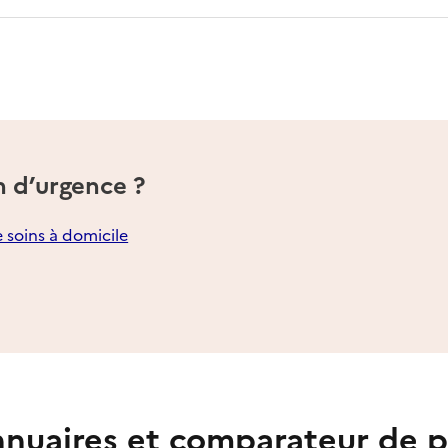
n d’urgence ?
e soins à domicile
nuaires et comparateur de p